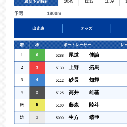
締切予定時刻
10:45
11:12
11:39
1
予選 1800m
出走表
オッズ
着
枠
ボートレーサー
レ
尾道 佳諭
１
6
5288
上野 拓馬
２
3
5130
砂長 知輝
３
4
5112
高井 雄基
４
2
5125
藤森 陸斗
転
5
5160
生方 靖亜
妨
1
5090