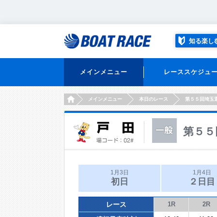
知る楽し
メインメニュー
レーススケジュ
HOME
メインメニュー
本日のレース
第５５回埼玉
第５５
1月3日
1月4日
初日
２日目
レース
1R
2R