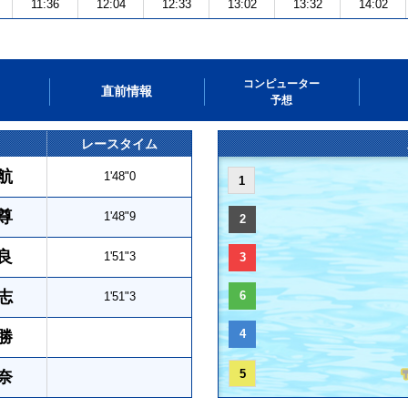
11:36
12:04
12:33
13:02
13:32
14:02
コンピューター
直前情報
予想
レースタイム
航
1'48"0
1
尊
1'48"9
2
良
1'51"3
3
志
6
1'51"3
4
勝
5
奈