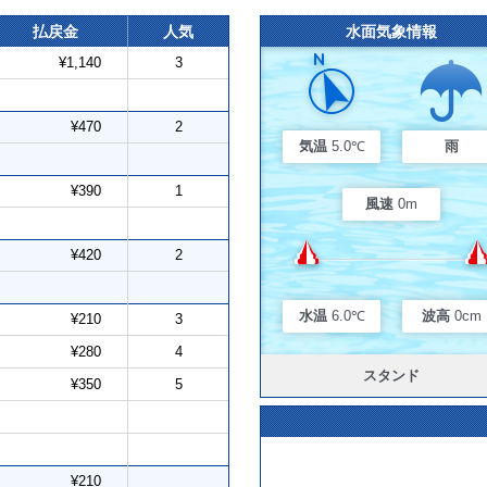
払戻金
人気
水面気象情報
¥1,140
3
¥470
2
気温
5.0℃
雨
¥390
1
風速
0m
¥420
2
水温
6.0℃
波高
0cm
¥210
3
¥280
4
スタンド
¥350
5
¥210