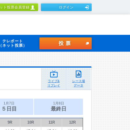
ット投票会員登録
ログイン
テレボート
投票
（ネット投票）
ライブ&
レース場
リプレイ
データ
1月7日
1月8日
５日目
最終日
9R
10R
11R
12R