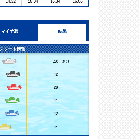
14:32
15:04
15:34
16:06
マイ予想
結果
スタート情報
.16 逃げ
.10
.08
.11
.12
.25