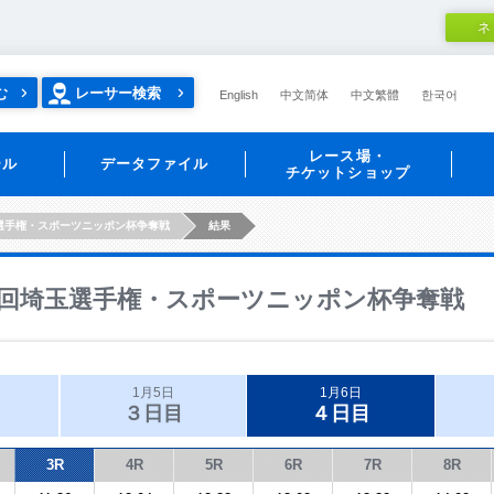
ネ
む
レーサー検索
English
中文简体
中文繁體
한국어
レース場・
ール
データファイル
チケットショップ
選手権・スポーツニッポン杯争奪戦
結果
回埼玉選手権・スポーツニッポン杯争奪戦
1月5日
1月6日
３日目
４日目
3R
4R
5R
6R
7R
8R