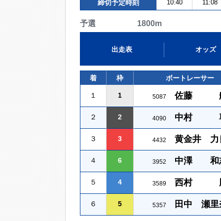
締切予定時刻
10:40
11:08
予選 1800m
出走表
オッズ
着
枠
ボートレーサー
佐藤 
１
1
5087
中村 
２
2
4090
黄金井 力
３
3
4432
中澤 和
４
6
3952
西村 
５
4
3589
田中 瀬里
６
5
5357