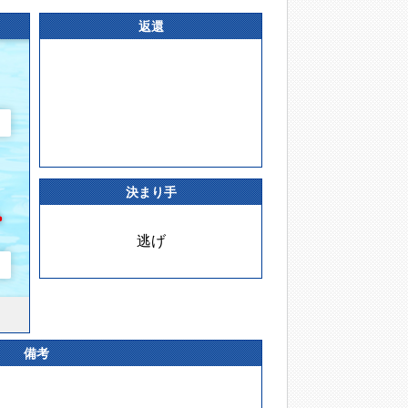
返還
決まり手
逃げ
備考