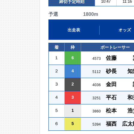
締切予定時刻
10:47
11:16
予選 1800m
出走表
オッズ
着
枠
ボートレーサー
佐藤 
１
6
4573
砂長 知
２
4
5112
金田 
３
2
4036
平石 和
４
3
3251
松本 浩
５
1
3860
福西 広太
６
5
5394