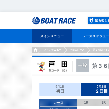
知る楽し
メインメニュー
レーススケジュ
HOME
メインメニュー
本日のレース
第３６回ウイ
第３６
5月1日
5月2日
初日
２日目
レース
1R
2R