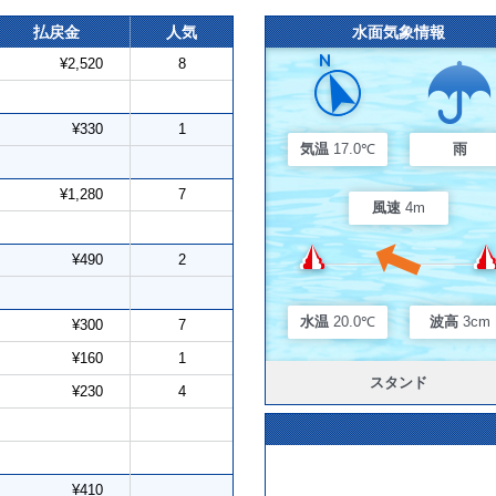
払戻金
人気
水面気象情報
¥2,520
8
¥330
1
気温
17.0℃
雨
¥1,280
7
風速
4m
¥490
2
水温
20.0℃
波高
3cm
¥300
7
¥160
1
スタンド
¥230
4
¥410