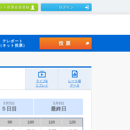
ット投票会員登録
ログイン
テレボート
投票
（ネット投票）
ライブ&
レース場
リプレイ
データ
5月5日
5月6日
５日目
最終日
9R
10R
11R
12R