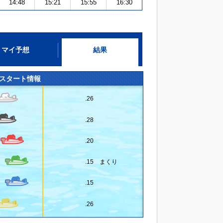
14:48
15:21
15:55
16:30
マイ予想
結果
スタート情報
.26
.28
.20
.15 まくり
.15
.26