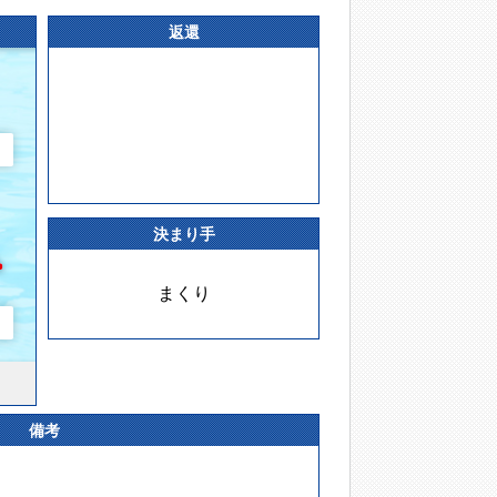
返還
決まり手
まくり
備考