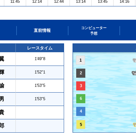
11:45
12:14
12:44
13:14
13:45
14:16
コンピューター
直前情報
予想
レースタイム
翼
1'49"8
1
輝
1'52"1
2
諭
1'53"5
3
男
6
1'53"5
4
貴
5
郎