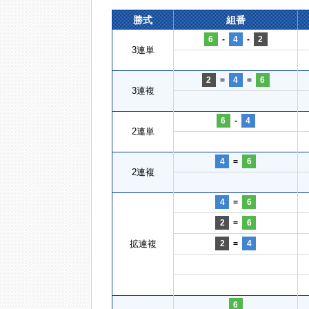
勝式
組番
6
-
4
-
2
3連単
2
=
4
=
6
3連複
6
-
4
2連単
4
=
6
2連複
4
=
6
2
=
6
拡連複
2
=
4
6