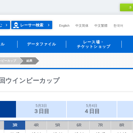
ネ
む
レーサー検索
English
中文简体
中文繁體
한국어
レース場・
ール
データファイル
チケットショップ
ンビーカップ
結果
回ウインビーカップ
5月3日
5月4日
３日目
４日目
3R
4R
5R
6R
7R
8R