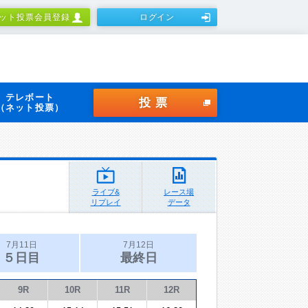
ット投票会員登録
ログイン
テレボート
投票
（ネット投票）
ライブ&
レース場
リプレイ
データ
7月11日
7月12日
５日目
最終日
9R
10R
11R
12R