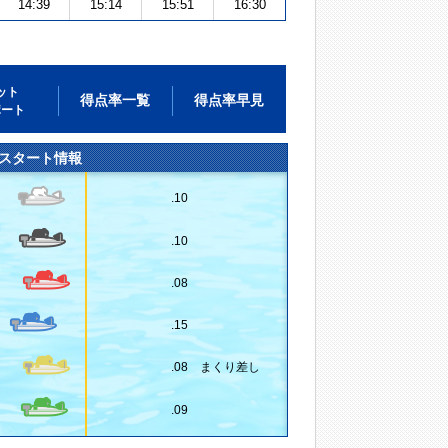
14:39
15:14
15:51
16:30
ット
得点率一覧
得点率早見
ポート
スタート情報
.10
.10
.08
.15
.08 まくり差し
.09