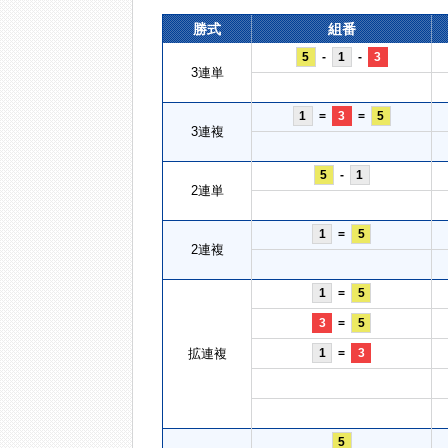
勝式
組番
5
-
1
-
3
3連単
1
=
3
=
5
3連複
5
-
1
2連単
1
=
5
2連複
1
=
5
3
=
5
拡連複
1
=
3
5