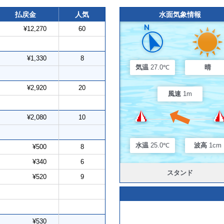
払戻金
人気
水面気象情報
¥12,270
60
¥1,330
8
気温
27.0℃
晴
¥2,920
20
風速
1m
¥2,080
10
水温
25.0℃
波高
1cm
¥500
8
¥340
6
スタンド
¥520
9
¥530