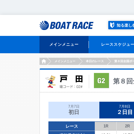
知る楽し
メインメニュー
レーススケジュ
HOME
メインメニュー
本日のレース
第８回全国ボ
第８回
7月7日
7月8日
初日
２日目
レース
1R
2R