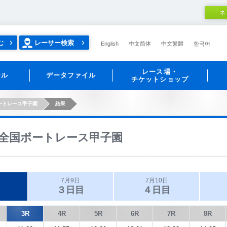
ネ
む
レーサー検索
English
中文简体
中文繁體
한국어
レース場・
ール
データファイル
チケットショップ
ートレース甲子園
結果
全国ボートレース甲子園
7月9日
7月10日
３日目
４日目
3R
4R
5R
6R
7R
8R