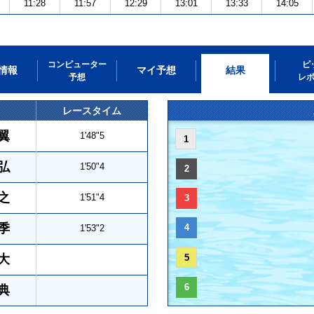
11:28
11:57
12:29
13:01
13:33
14:05
コンピューター
ピ
情報
マイ予想
結果
予想
レ
レースタイム
翼
1'48"5
1
弘
1'50"4
2
之
1'51"4
3
季
4
1'53"2
大
5
6
典