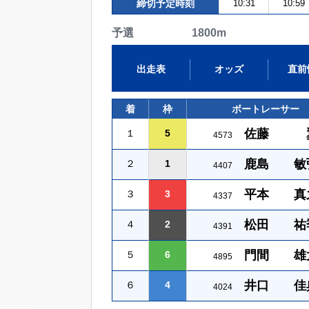
締切予定時刻
10:31
10:59
予選 1800m
出走表
オッズ
直前
着
枠
ボートレーサー
佐藤 
１
5
4573
鹿島 敏
２
1
4407
平本 真
３
3
4337
松田 祐
４
2
4391
門間 雄
５
6
4895
井口 佳
６
4
4024