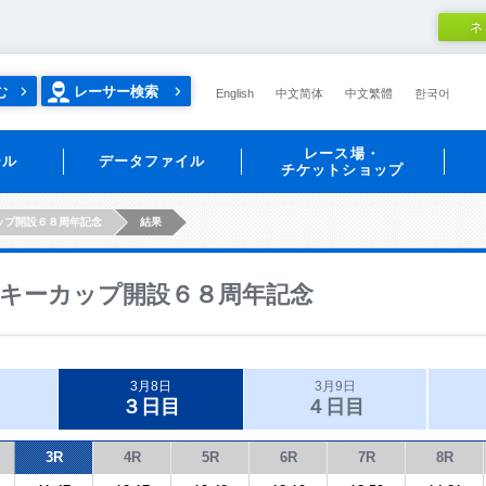
ネ
む
レーサー検索
English
中文简体
中文繁體
한국어
レース場・
ール
データファイル
チケットショップ
ップ開設６８周年記念
結果
キーカップ開設６８周年記念
3月8日
3月9日
３日目
４日目
3R
4R
5R
6R
7R
8R