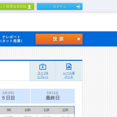
ット投票会員登録
ログイン
テレボート
投票
（ネット投票）
ライブ&
レース場
リプレイ
データ
3月10日
3月11日
５日目
最終日
9R
10R
11R
12R