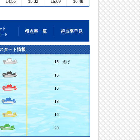
14:56
15:32
16:09
16:48
ット
得点率一覧
得点率早見
ポート
スタート情報
.15 逃げ
.16
.16
.18
.16
.20