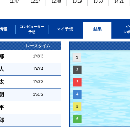
11:47
12:17
12:48
13:19
13:50
14:21
コンピューター
ピ
情報
マイ予想
結果
予想
レ
レースタイム
郡
1'48"3
1
人
1'49"4
2
太
1'50"3
3
明
4
1'51"2
平
5
6
郎