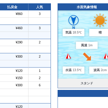
払戻金
人気
水面気象情報
¥860
3
¥460
3
気温
18.5℃
晴
¥290
2
風速
1m
¥300
2
水温
13.5℃
波高
2cm
¥120
1
¥150
2
スタンド
¥300
6
¥120