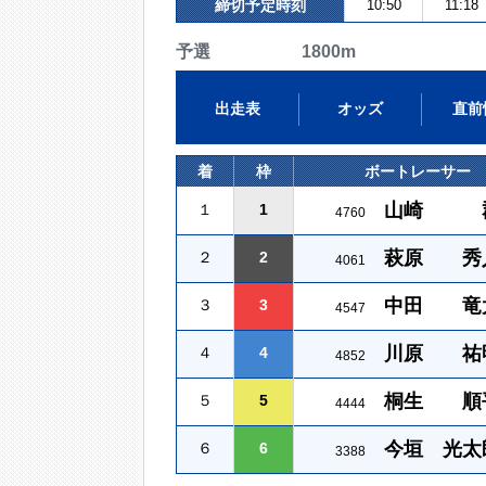
締切予定時刻
10:50
11:18
予選 1800m
出走表
オッズ
直前
着
枠
ボートレーサー
山崎 
１
1
4760
萩原 秀
２
2
4061
中田 竜
３
3
4547
川原 祐
４
4
4852
桐生 順
５
5
4444
今垣 光太
６
6
3388