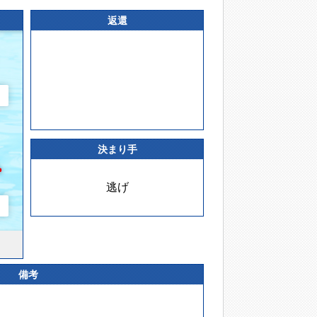
返還
決まり手
逃げ
備考