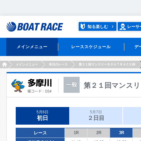
知る楽しむ
レーサ
メインメニュー
レーススケジュール
デ
HOME
メインメニュー
本日のレース
第２１回マンスリーＢＯＡＴＲＡＣＥ杯
第２１回マンスリ
5月6日
5月7日
初日
２日目
レース
1R
2R
3R