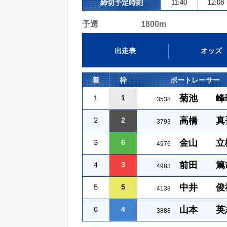
締切予定時刻
11:40
12:08
予選 1800m
出走表
オッズ
着
枠
ボートレーサー
菊池 峰
１
1
3538
高橋 真
２
2
3793
金山 立
３
6
4976
前田 篤
４
3
4983
中井 俊
５
5
4138
山本 英
６
4
3888