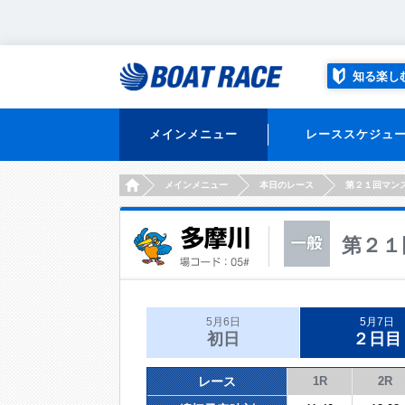
知る楽し
メインメニュー
レーススケジュ
HOME
メインメニュー
本日のレース
第２１回マン
第２１
5月6日
5月7日
初日
２日目
レース
1R
2R