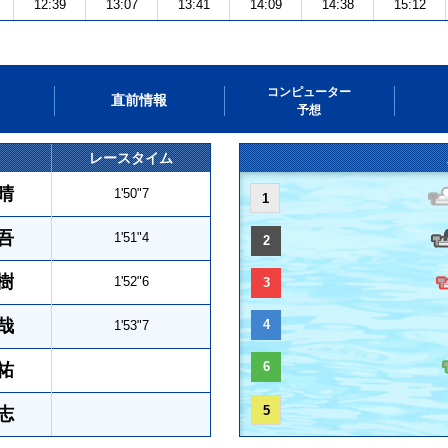
12:39
13:07
13:41
14:09
14:38
15:12
コンピューター
直前情報
予想
レースタイム
晴
1'50"7
1
吾
1'51"4
2
樹
1'52"6
3
哉
4
1'53"7
6
祐
5
志