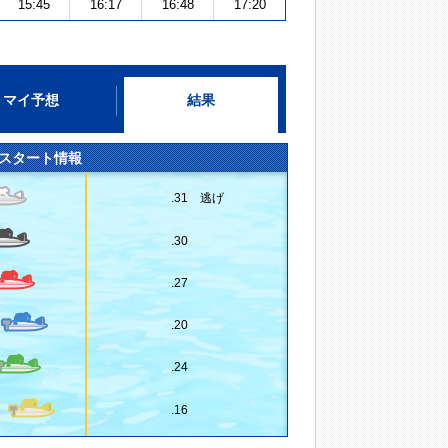
15:45
16:17
16:48
17:20
マイ予想
結果
スタート情報
.31 逃げ
.30
.27
.20
.24
.16