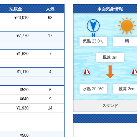
払戻金
人気
水面気象情報
¥23,010
62
¥7,770
17
気温
23.0℃
晴
¥1,620
7
風速
3m
¥1,110
4
水温
20.0℃
波高
2cm
¥520
6
¥640
9
スタンド
¥1,930
14
¥500