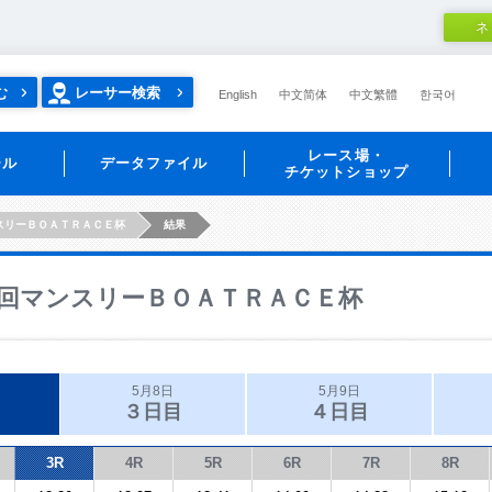
ネ
む
レーサー検索
English
中文简体
中文繁體
한국어
レース場・
ール
データファイル
チケットショップ
スリーＢＯＡＴＲＡＣＥ杯
結果
回マンスリーＢＯＡＴＲＡＣＥ杯
5月8日
5月9日
３日目
４日目
3R
4R
5R
6R
7R
8R