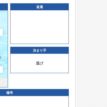
返還
決まり手
逃げ
備考