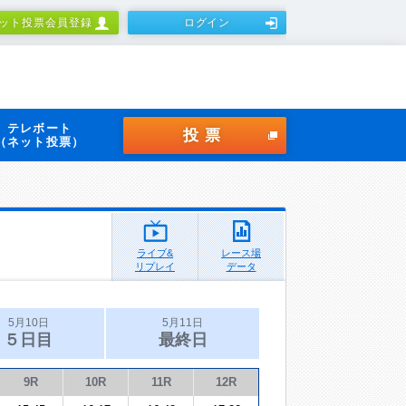
ット投票会員登録
ログイン
テレボート
投票
（ネット投票）
ライブ&
レース場
リプレイ
データ
5月10日
5月11日
５日目
最終日
9R
10R
11R
12R