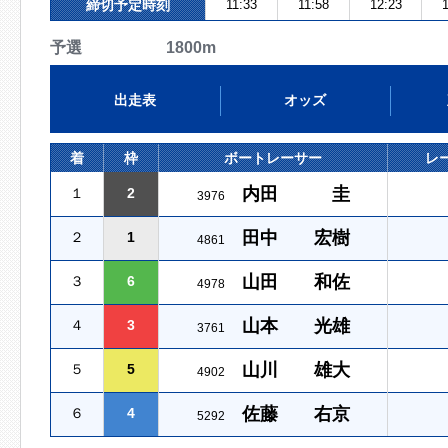
締切予定時刻
11:33
11:58
12:23
1
予選 1800m
出走表
オッズ
着
枠
ボートレーサー
レ
内田 圭
１
2
3976
田中 宏樹
２
1
4861
山田 和佐
３
6
4978
山本 光雄
４
3
3761
山川 雄大
５
5
4902
佐藤 右京
６
4
5292