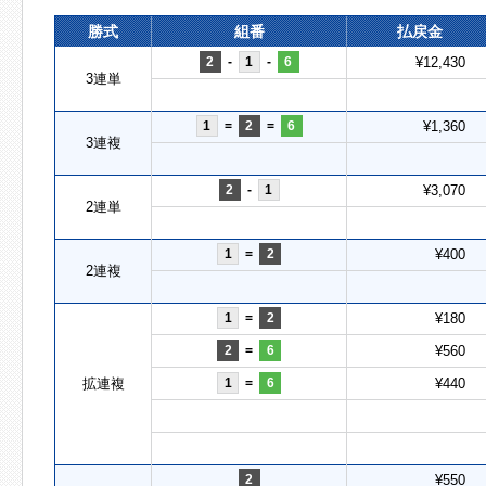
勝式
組番
払戻金
2
-
1
-
6
¥12,430
3連単
1
=
2
=
6
¥1,360
3連複
2
-
1
¥3,070
2連単
1
=
2
¥400
2連複
1
=
2
¥180
2
=
6
¥560
拡連複
1
=
6
¥440
2
¥550