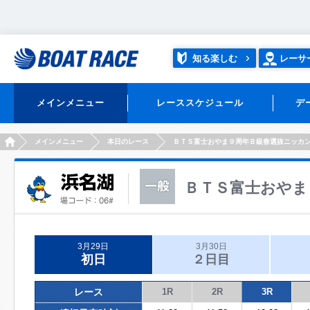
知る楽しむ
レーサ
メインメニュー
レーススケジュール
デ
HOME
メインメニュー
本日のレース
ＢＴＳ富士おやま９周年Ｂ級春選抜ニッカ
ＢＴＳ富士おやま
3月29日
3月30日
初日
２日目
レース
1R
2R
3R