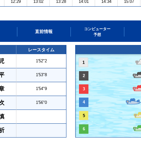
12:29
13:02
13:28
14:01
14:34
15:07
コンピューター
直前情報
予想
レースタイム
児
1'52"2
1
平
1'53"8
2
章
1'54"9
3
次
4
1'56"0
慎
5
6
祈