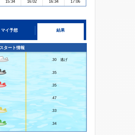
15:34
16:02
16:34
17:06
マイ予想
結果
スタート情報
.30 逃げ
.35
.35
.47
.33
.34