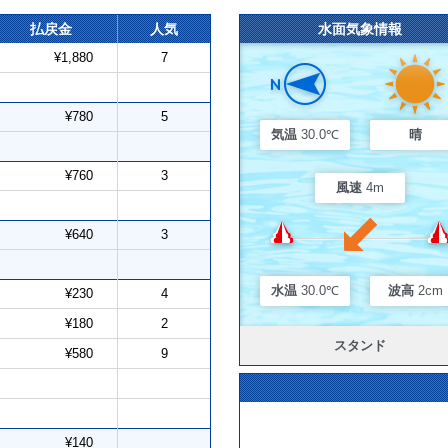
払戻金
人気
水面気象情報
¥1,880
7
¥780
5
気温
30.0℃
晴
¥760
3
風速
4m
¥640
3
水温
30.0℃
波高
2cm
¥230
4
¥180
2
スタンド
¥580
9
¥140