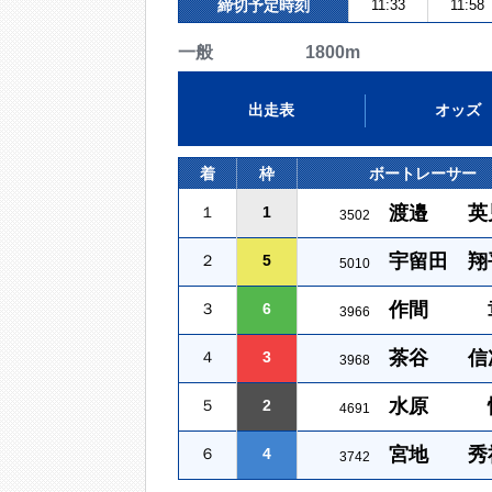
締切予定時刻
11:33
11:58
一般 1800m
出走表
オッズ
着
枠
ボートレーサー
渡邉 英
１
1
3502
宇留田 翔
２
5
5010
作間 
３
6
3966
茶谷 信
４
3
3968
水原 
５
2
4691
宮地 秀
６
4
3742