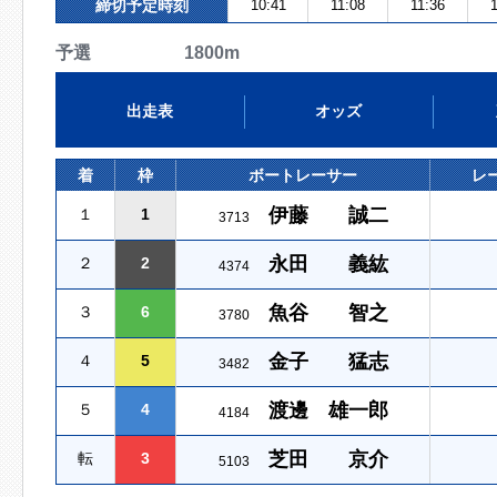
締切予定時刻
10:41
11:08
11:36
1
予選 1800m
出走表
オッズ
着
枠
ボートレーサー
レ
伊藤 誠二
１
1
3713
永田 義紘
２
2
4374
魚谷 智之
３
6
3780
金子 猛志
４
5
3482
渡邊 雄一郎
５
4
4184
芝田 京介
転
3
5103