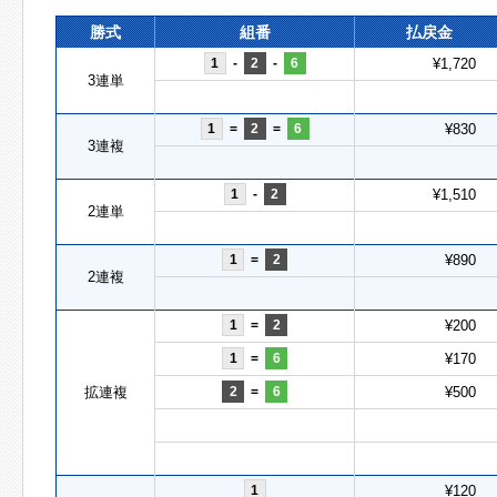
勝式
組番
払戻金
1
-
2
-
6
¥1,720
3連単
1
=
2
=
6
¥830
3連複
1
-
2
¥1,510
2連単
1
=
2
¥890
2連複
1
=
2
¥200
1
=
6
¥170
拡連複
2
=
6
¥500
1
¥120