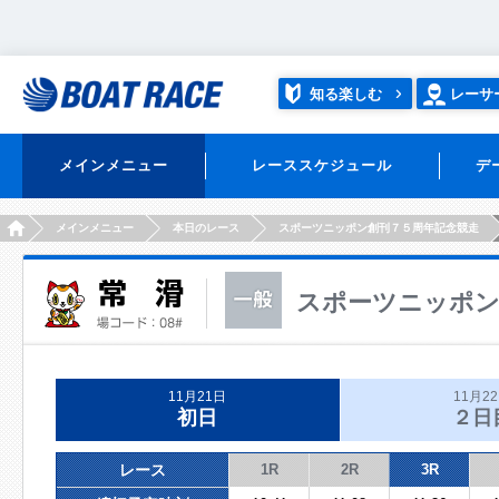
知る楽しむ
レーサ
メインメニュー
レーススケジュール
デ
HOME
メインメニュー
本日のレース
スポーツニッポン創刊７５周年記念競走
スポーツニッポン
11月21日
11月2
初日
２日
レース
1R
2R
3R