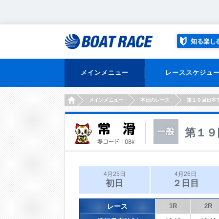
知る楽し
メインメニュー
レーススケジュ
HOME
メインメニュー
本日のレース
第１９回日本
第１９
4月25日
4月26日
初日
２日目
レース
1R
2R