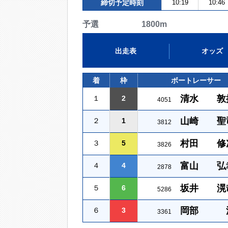
締切予定時刻
10:19
10:46
予選 1800m
出走表
オッズ
着
枠
ボートレーサー
清水 敦
１
2
4051
山崎 聖
２
1
3812
村田 修
３
5
3826
富山 弘
４
4
2878
坂井 滉
５
6
5286
岡部 
６
3
3361