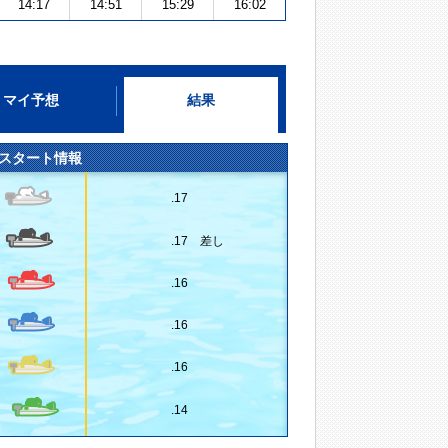
14:17
14:51
15:29
16:02
マイ予想
結果
スタート情報
.17
.17 差し
.16
.16
.16
.14