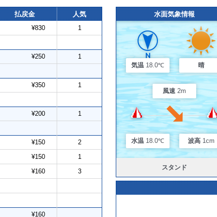
払戻金
人気
水面気象情報
¥830
1
¥250
1
気温
18.0℃
晴
¥350
1
風速
2m
¥200
1
水温
18.0℃
波高
1cm
¥150
2
¥150
1
スタンド
¥160
3
¥160