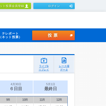
ット投票会員登録
ログイン
テレボート
投票
（ネット投票）
ライブ&
レース場
リプレイ
データ
4月30日
5月1日
６日目
最終日
9R
10R
11R
12R