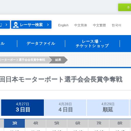
ネ
む
レーサー検索
English
中文简体
中文繁體
한국어
レース場・
ール
データファイル
チケットショップ
モーターボート選手会会長賞争奪戦
結果
回日本モーターボート選手会会長賞争奪戦
4月27日
4月28日
4月29日
３日目
４日目
順延
3R
4R
5R
6R
7R
8R