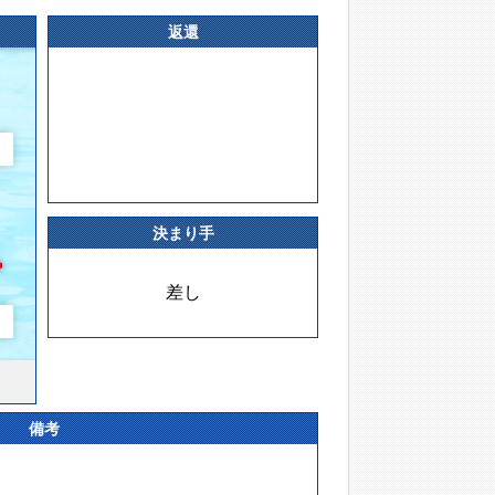
返還
決まり手
差し
備考