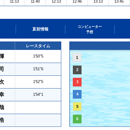
11:13
11:40
12:13
12:46
13:13
13:45
コンピューター
直前情報
予想
レースタイム
揮
1'50"5
1
司
1'51"6
2
次
1'52"5
3
幸
4
1'54"1
哉
5
6
浩