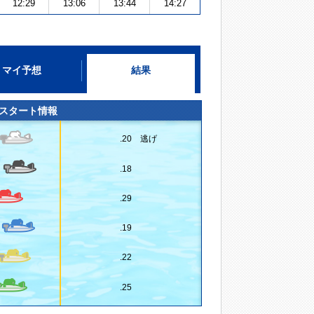
12:29
13:06
13:44
14:27
マイ予想
結果
スタート情報
.20 逃げ
.18
.29
.19
.22
.25