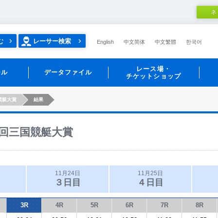
ネ
む
レーサー検索
English
中文简体
中文繁體
한국어
レース場・
ール
データファイル
チケットショップ
競艇大賞
結果
回三国競艇大賞
11月24日
11月25日
３日目
４日目
3R
4R
5R
6R
7R
8R