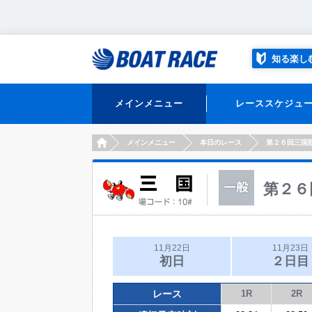
知る楽し
メインメニュー
レーススケジュ
HOME
メインメニュー
本日のレース
第２６回三国
第２６
11月22日
11月23日
初日
２日目
レース
1R
2R