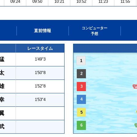
09:24
09:50
10:21
10:52
11:23
11:55
コンピューター
直前情報
予想
レースタイム
猛
1'49"3
1
太
1'50"8
2
雄
1'52"8
3
幸
4
1'53"4
翼
5
6
武