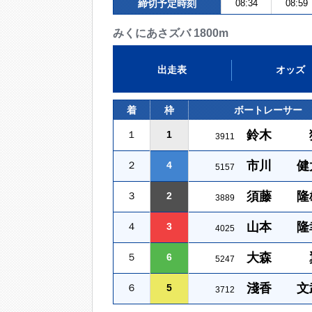
締切予定時刻
08:34
08:59
みくにあさズバ 1800m
出走表
オッズ
着
枠
ボートレーサー
鈴木 
１
1
3911
市川 健
２
4
5157
須藤 隆
３
2
3889
山本 隆
４
3
4025
大森 
５
6
5247
淺香 文
６
5
3712