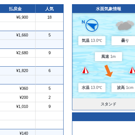
払戻金
人気
水面気象情報
¥6,900
18
¥1,660
5
気温
13.0℃
曇り
¥2,680
9
風速
1m
¥1,820
6
水温
13.0℃
波高
1cm
¥360
5
¥200
2
スタンド
¥1,010
9
¥140