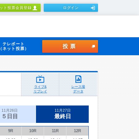
ット投票会員登録
ログイン
テレボート
投票
（ネット投票）
ライブ&
レース場
リプレイ
データ
11月26日
11月27日
５日目
最終日
9R
10R
11R
12R