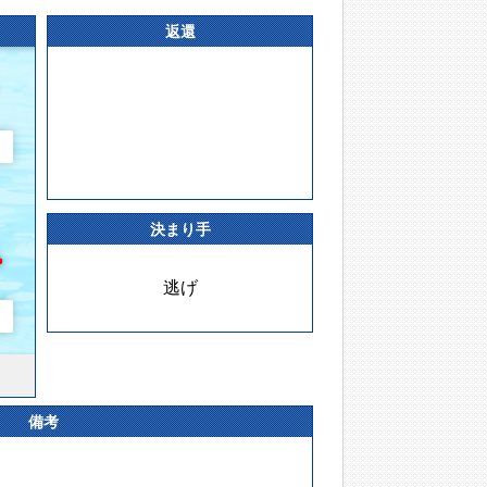
返還
決まり手
逃げ
備考