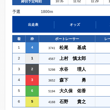
締切予定時刻
10:35
11:02
11:29
予選 1800m
出走表
オッズ
着
枠
ボートレーサー
レ
松尾 基成
１
4
3741
上村 慎太郎
２
1
4567
水谷 理人
３
2
5298
森下 勇
４
3
3652
大久保 佑香
５
6
5194
石野 貴之
６
5
4168