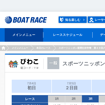
知る楽しむ
レーサ
メインメニュー
レーススケジュール
デ
HOME
メインメニュー
本日のレース
スポーツニッポン新聞社杯争奪 第４９回
スポーツニッポン
7月4日
7月5日
初日
２日目
レース
1R
2R
3R