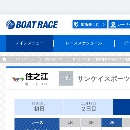
知る楽しむ
レーサ
メインメニュー
レーススケジュール
デ
HOME
メインメニュー
本日のレース
サンケイスポーツ旗争奪第６５回ＧＳＳ競
サンケイスポーツ
11月18日
11月19日
初日
２日目
レース
1R
2R
3R