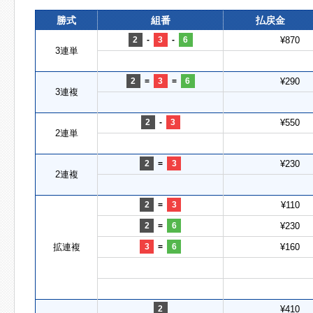
勝式
組番
払戻金
2
-
3
-
6
¥870
3連単
2
=
3
=
6
¥290
3連複
2
-
3
¥550
2連単
2
=
3
¥230
2連複
2
=
3
¥110
2
=
6
¥230
拡連複
3
=
6
¥160
2
¥410