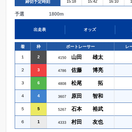
締切予定時刻
15:18
15:42
16:10
1
予選 1800m
出走表
オッズ
着
枠
ボートレーサー
レ
山田 雄太
１
2
4150
佐藤 博亮
２
3
4786
松尾 拓
３
6
4808
原田 智和
４
4
3607
石本 裕武
５
5
5267
村田 友也
６
1
4333