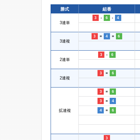
勝式
組番
3
-
6
-
4
3連単
3
=
4
=
6
3連複
3
-
6
2連単
3
=
6
2連複
3
=
6
3
=
4
拡連複
4
=
6
3