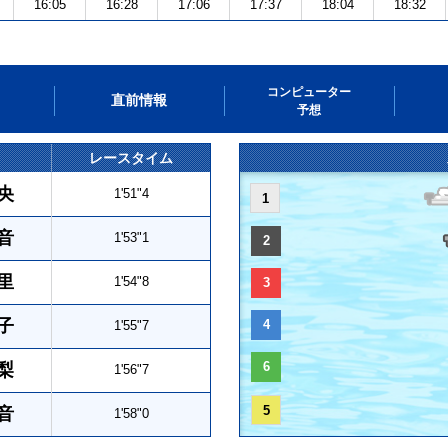
16:05
16:28
17:06
17:37
18:04
18:32
コンピューター
直前情報
予想
レースタイム
央
1'51"4
1
音
1'53"1
2
里
1'54"8
3
子
4
1'55"7
6
梨
1'56"7
5
音
1'58"0