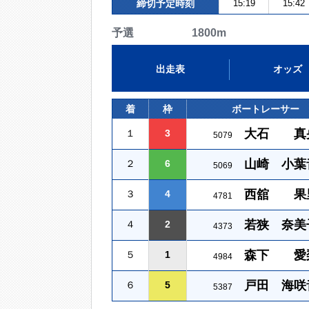
締切予定時刻
15:19
15:42
予選 1800m
出走表
オッズ
着
枠
ボートレーサー
大石 真
１
3
5079
山崎 小葉
２
6
5069
西舘 果
３
4
4781
若狭 奈美
４
2
4373
森下 愛
５
1
4984
戸田 海咲
６
5
5387