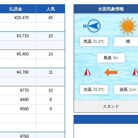
払戻金
人気
水面気象情報
¥20,470
45
¥3,710
10
気温
31.0℃
晴
¥5,460
14
風速
3m
¥4,790
11
水温
29.0℃
波高
1cm
¥770
10
¥490
8
スタンド
¥580
9
¥760