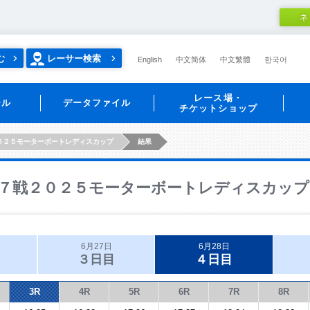
ネ
む
レーサー検索
English
中文简体
中文繁體
한국어
レース場・
ール
データファイル
チケットショップ
０２５モーターボートレディスカップ
結果
７戦２０２５モーターボートレディスカップ
6月27日
6月28日
３日目
４日目
3R
4R
5R
6R
7R
8R