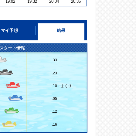
19:02
19:32
20:04
20:35
マイ予想
結果
スタート情報
.33
.23
.10 まくり
.05
.12
.16