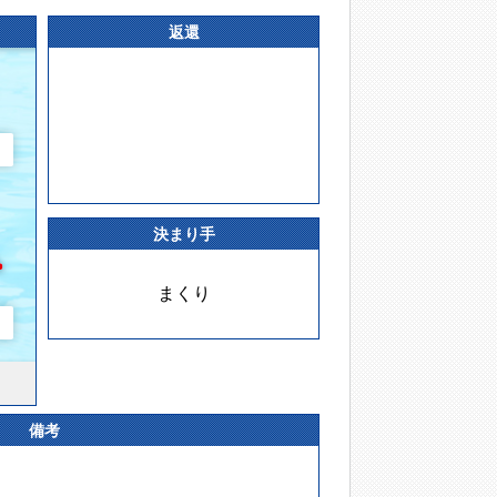
返還
決まり手
まくり
備考