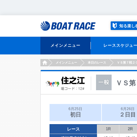
知る楽し
メインメニュー
レーススケジュ
HOME
メインメニュー
本日のレース
ＶＳ第７戦２
ＶＳ第
6月25日
6月26日
初日
２日目
レース
1R
2R