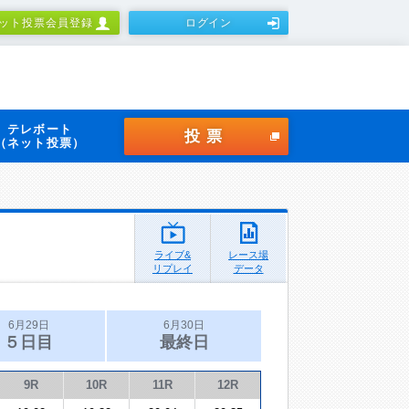
ット投票会員登録
ログイン
テレボート
投票
（ネット投票）
ライブ&
レース場
リプレイ
データ
6月29日
6月30日
５日目
最終日
9R
10R
11R
12R