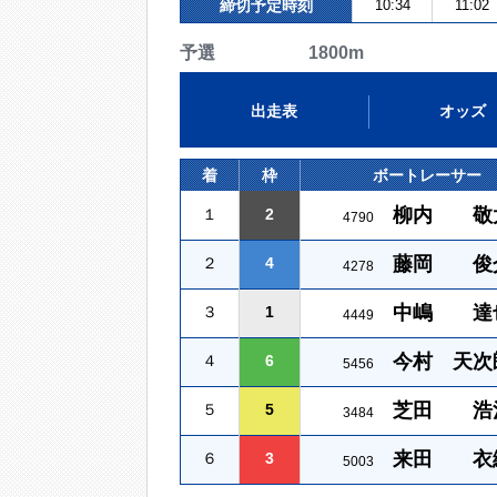
締切予定時刻
10:34
11:02
予選 1800m
出走表
オッズ
着
枠
ボートレーサー
柳内 敬
１
2
4790
藤岡 俊
２
4
4278
中嶋 達
３
1
4449
今村 天次
４
6
5456
芝田 浩
５
5
3484
来田 衣
６
3
5003