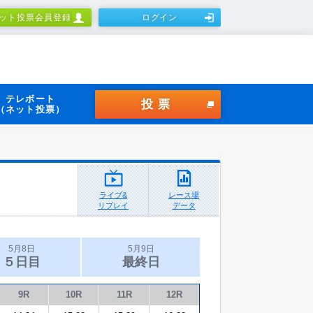
ット投票会員登録
ログイン
テレボート
投票
（ネット投票）
ライブ&
レース場
リプレイ
データ
5月8日
5月9日
５日目
最終日
9R
10R
11R
12R