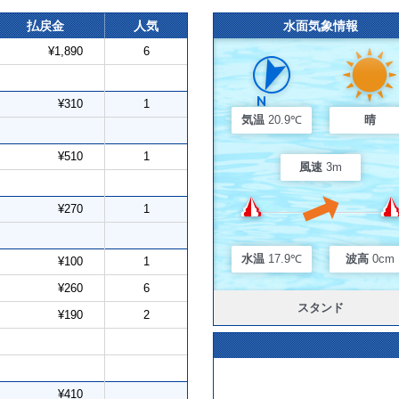
払戻金
人気
水面気象情報
¥1,890
6
¥310
1
気温
20.9℃
晴
¥510
1
風速
3m
¥270
1
水温
17.9℃
波高
0cm
¥100
1
¥260
6
スタンド
¥190
2
¥410