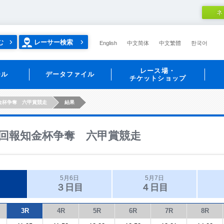
ネ
む
レーサー検索
English
中文简体
中文繁體
한국어
レース場・
ール
データファイル
チケットショップ
金杯争奪 六甲賞競走
結果
回報知金杯争奪 六甲賞競走
5月6日
5月7日
３日目
４日目
3R
4R
5R
6R
7R
8R