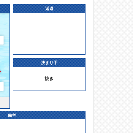
返還
決まり手
抜き
備考