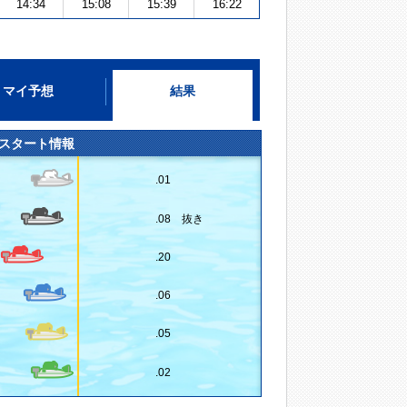
14:34
15:08
15:39
16:22
マイ予想
結果
スタート情報
.01
.08 抜き
.20
.06
.05
.02