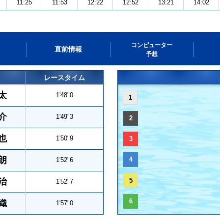
11:25
11:53
12:22
12:52
13:21
14:02
コンピューター
直前情報
予想
レースタイム
太
1'48"0
1
介
1'49"3
2
也
1'50"9
3
朗
4
1'52"6
治
5
1'52"7
6
織
1'57"0