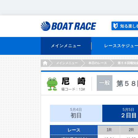
知る楽し
メインメニュー
レーススケジュ
HOME
メインメニュー
本日のレース
第５８回報知
第５８
5月4日
5月5日
初日
２日目
レース
1R
2R