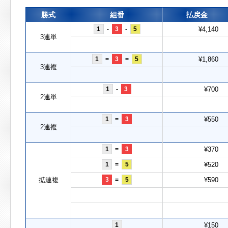
勝式
組番
払戻金
1
-
3
-
5
¥4,140
3連単
1
=
3
=
5
¥1,860
3連複
1
-
3
¥700
2連単
1
=
3
¥550
2連複
1
=
3
¥370
1
=
5
¥520
拡連複
3
=
5
¥590
1
¥150