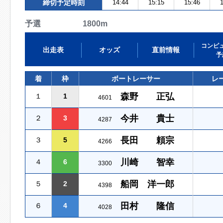
締切予定時刻
14:44
15:15
15:46
1
予選 1800m
コンピ
出走表
オッズ
直前情報
予
着
枠
ボートレーサー
レ
森野 正弘
１
1
4601
今井 貴士
２
3
4287
長田 頼宗
３
5
4266
川崎 智幸
４
6
3300
船岡 洋一郎
５
2
4398
田村 隆信
６
4
4028