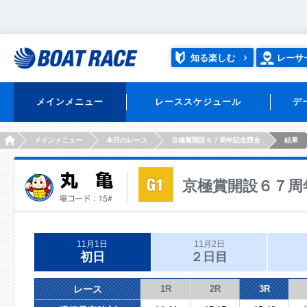
知る楽しむ
レーサ
メインメニュー
レーススケジュール
デ
HOME
メインメニュー
本日のレース
京極賞開設６７周年記念競走
結果
京極賞開設６７周
11月1日
11月2日
初日
２日目
レース
1R
2R
3R