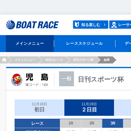
知る楽しむ
レーサ
メインメニュー
レーススケジュール
デ
HOME
メインメニュー
本日のレース
日刊スポーツ杯
結果
日刊スポーツ杯
11月18日
11月19日
初日
２日目
レース
1R
2R
3R