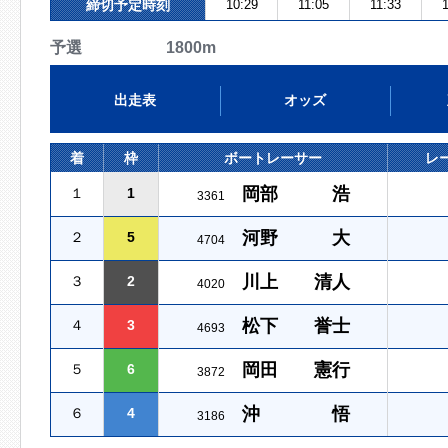
締切予定時刻
10:29
11:05
11:33
1
予選 1800m
出走表
オッズ
着
枠
ボートレーサー
レ
岡部 浩
１
1
3361
河野 大
２
5
4704
川上 清人
３
2
4020
松下 誉士
４
3
4693
岡田 憲行
５
6
3872
沖 悟
６
4
3186