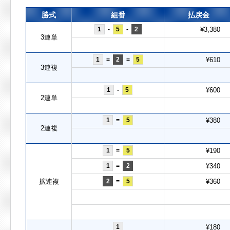
勝式
組番
払戻金
1
-
5
-
2
¥3,380
3連単
1
=
2
=
5
¥610
3連複
1
-
5
¥600
2連単
1
=
5
¥380
2連複
1
=
5
¥190
1
=
2
¥340
拡連複
2
=
5
¥360
1
¥180