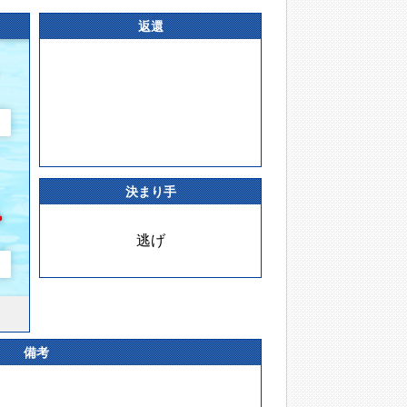
返還
決まり手
逃げ
備考