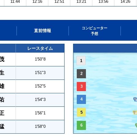
11:44
12:16
12:51
13:21
13:56
14:26
コンピューター
直前情報
予想
レースタイム
茂
1'50"8
1
生
1'51"3
2
雄
1'52"5
3
佑
4
1'54"3
正
5
1'56"1
6
猛
1'58"0