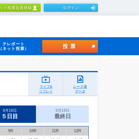
ット投票会員登録
ログイン
テレボート
投票
（ネット投票）
ライブ&
レース場
リプレイ
データ
9月18日
9月19日
５日目
最終日
9R
10R
11R
12R