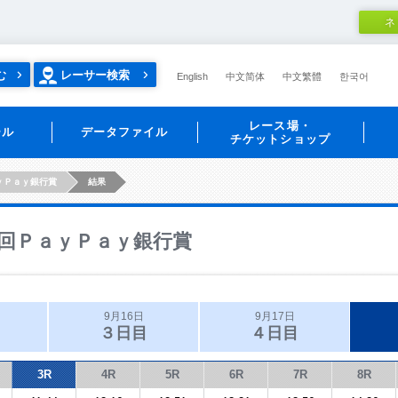
ネ
む
レーサー検索
English
中文简体
中文繁體
한국어
レース場・
ール
データファイル
チケットショップ
ｙＰａｙ銀行賞
結果
回ＰａｙＰａｙ銀行賞
9月16日
9月17日
３日目
４日目
3R
4R
5R
6R
7R
8R