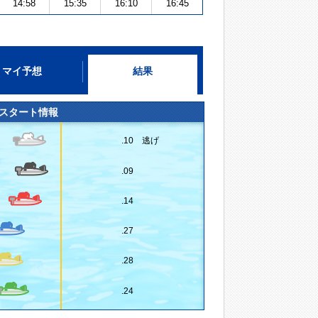
14:58
15:35
16:10
16:45
マイ予想
結果
スタート情報
.10 逃げ
.09
.14
.27
.28
.24