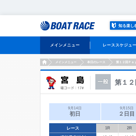
知る楽し
メインメニュー
レーススケジュ
HOME
メインメニュー
本日のレース
第１２回Ｐａ
第１２
9月14日
9月15日
初日
２日目
レース
1R
2R