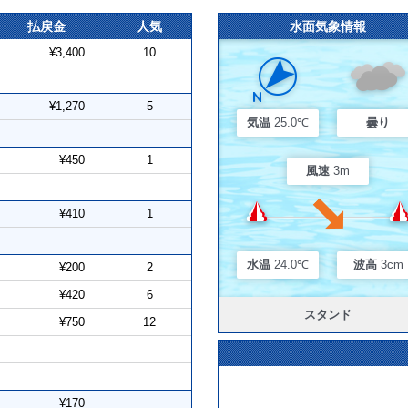
払戻金
人気
水面気象情報
¥3,400
10
¥1,270
5
気温
25.0℃
曇り
¥450
1
風速
3m
¥410
1
水温
24.0℃
波高
3cm
¥200
2
¥420
6
スタンド
¥750
12
¥170