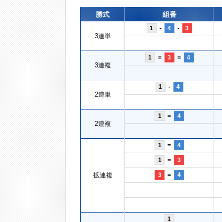
勝式
組番
1
-
4
-
3
3連単
1
=
3
=
4
3連複
1
-
4
2連単
1
=
4
2連複
1
=
4
1
=
3
拡連複
3
=
4
1