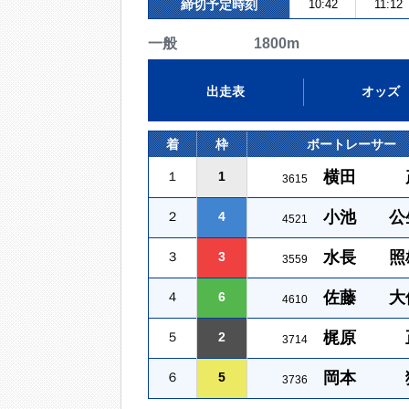
締切予定時刻
10:42
11:12
一般 1800m
出走表
オッズ
着
枠
ボートレーサー
横田 
１
1
3615
小池 公
２
4
4521
水長 照
３
3
3559
佐藤 大
４
6
4610
梶原 
５
2
3714
岡本 
６
5
3736