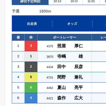
締切予定時刻
10:13
10:37
11:01
予選 1800m
出走表
オッズ
着
枠
ボートレーサー
レ
照屋 厚仁
１
3
4375
寺嶋 雄
２
1
3870
田中 辰彦
３
2
4434
間野 兼礼
４
5
4731
夏山 亮平
５
6
4462
森作 広大
６
4
4421