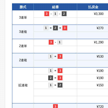
勝式
組番
払戻金
3
-
1
-
2
¥3,300
3連単
1
=
2
=
3
¥270
3連複
3
-
1
¥1,290
2連単
1
=
3
¥530
2連複
1
=
3
¥190
2
=
3
¥190
拡連複
1
=
2
¥150
3
¥720