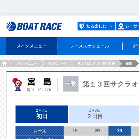
知る楽しむ
レーサ
メインメニュー
レーススケジュール
デ
HOME
メインメニュー
本日のレース
第１３回サクラオＢ＆Ｄ杯
結果
第１３回サクラオ
2月7日
2月8日
初日
２日目
レース
1R
2R
3R