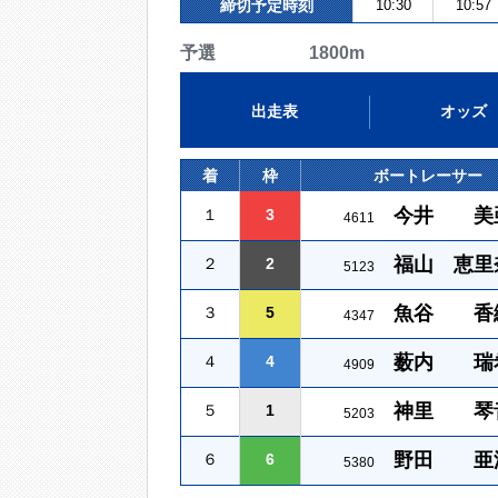
締切予定時刻
10:30
10:57
予選 1800m
出走表
オッズ
着
枠
ボートレーサー
今井 美
１
3
4611
福山 恵里
２
2
5123
魚谷 香
３
5
4347
薮内 瑞
４
4
4909
神里 琴
５
1
5203
野田 亜
６
6
5380