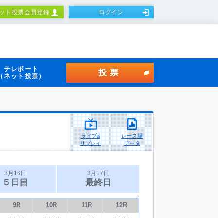
ット投票会員登録
ログイン
テレボート
投票
（ネット投票）
ライブ&
レース場
リプレイ
データ
3月16日
3月17日
５日目
最終日
9R
10R
11R
12R