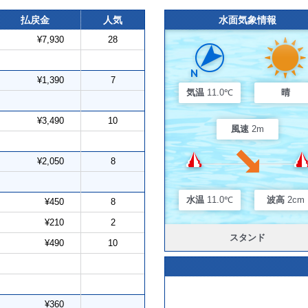
払戻金
人気
水面気象情報
¥7,930
28
¥1,390
7
気温
11.0℃
晴
¥3,490
10
風速
2m
¥2,050
8
水温
11.0℃
波高
2cm
¥450
8
¥210
2
スタンド
¥490
10
¥360