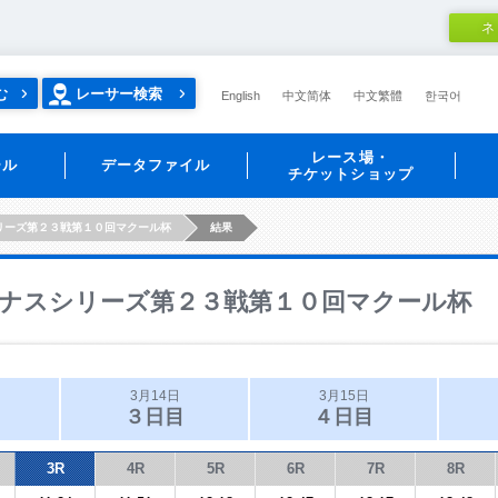
ネ
む
レーサー検索
English
中文简体
中文繁體
한국어
レース場・
ール
データファイル
チケットショップ
リーズ第２３戦第１０回マクール杯
結果
ナスシリーズ第２３戦第１０回マクール杯
3月14日
3月15日
３日目
４日目
3R
4R
5R
6R
7R
8R