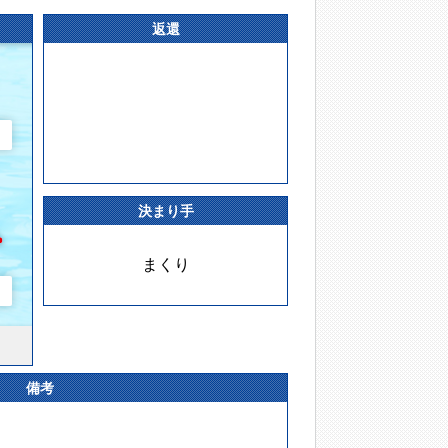
返還
決まり手
まくり
備考