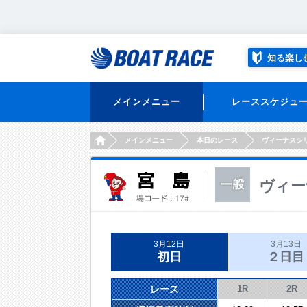
知る楽し
メインメニュー
レーススケジュ
HOME
メインメニュー
本日のレース
ヴィーナスシ
ヴィー
3月12日
3月13日
初日
２日目
レース
1R
2R