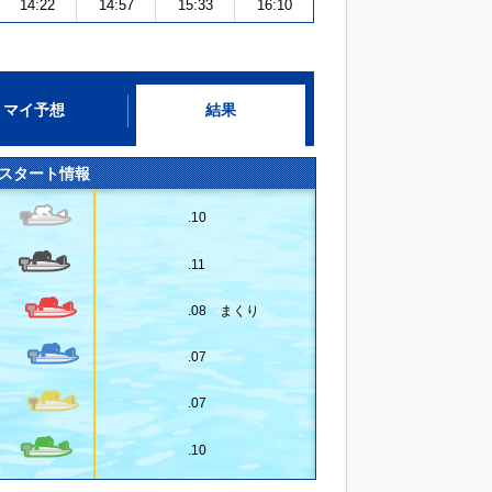
14:22
14:57
15:33
16:10
マイ予想
結果
スタート情報
.10
.11
.08 まくり
.07
.07
.10