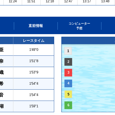
11:24
11:51
12:18
12:47
13:17
13:48
コンピューター
直前情報
予想
レースタイム
亜
1'49"0
1
奈
1'51"8
2
織
1'53"9
3
希
4
1'54"4
音
5
1'54"4
6
湖
1'59"1