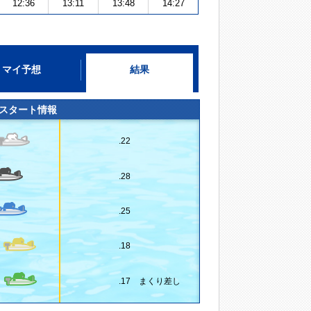
12:36
13:11
13:48
14:27
マイ予想
結果
スタート情報
.22
.28
.25
.18
.17 まくり差し