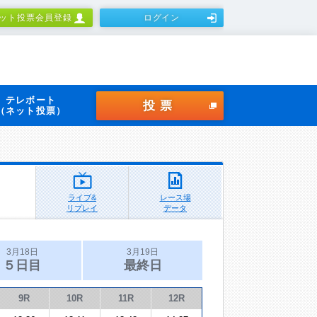
ット投票会員登録
ログイン
テレボート
投票
（ネット投票）
ライブ&
レース場
リプレイ
データ
3月18日
3月19日
５日目
最終日
9R
10R
11R
12R