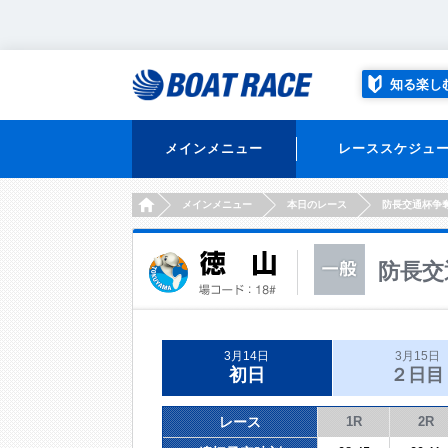
知る楽し
メインメニュー
レーススケジュ
HOME
メインメニュー
本日のレース
防長交通杯争
防長交
3月14日
3月15日
初日
２日目
レース
1R
2R