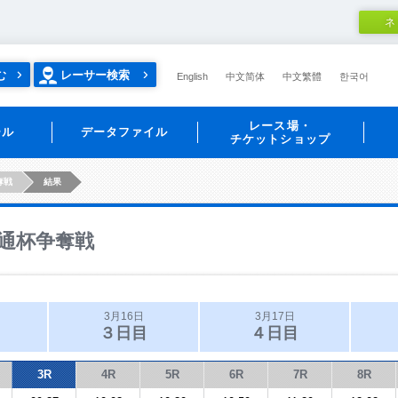
ネ
む
レーサー検索
English
中文简体
中文繁體
한국어
レース場・
ール
データファイル
チケットショップ
奪戦
結果
通杯争奪戦
3月16日
3月17日
３日目
４日目
3R
4R
5R
6R
7R
8R