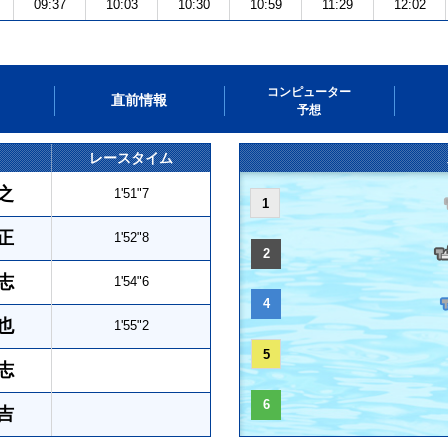
09:37
10:03
10:30
10:59
11:29
12:02
コンピューター
直前情報
予想
レースタイム
之
1'51"7
1
正
1'52"8
2
志
1'54"6
4
也
1'55"2
5
志
6
吉