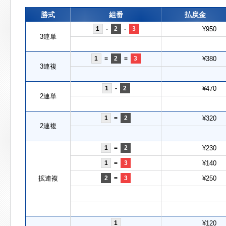
勝式
組番
払戻金
1
-
2
-
3
¥950
3連単
1
=
2
=
3
¥380
3連複
1
-
2
¥470
2連単
1
=
2
¥320
2連複
1
=
2
¥230
1
=
3
¥140
拡連複
2
=
3
¥250
1
¥120