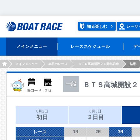
知る楽しむ
レーサ
メインメニュー
レーススケジュール
デ
HOME
メインメニュー
本日のレース
ＢＴＳ高城開設２４周年記念
結果
ＢＴＳ高城開設２
8月2日
8月3日
初日
２日目
レース
1R
2R
3R