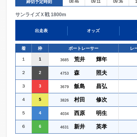
締切予定時刻
08:46
09:11
09:36
1
サンライズＸ戦 1800m
出走表
オッズ
着
枠
ボートレーサー
レ
荒井 輝年
１
1
3685
森 照夫
２
2
4753
飯島 昌弘
３
3
3679
村田 修次
４
5
3826
西原 明生
５
4
4034
新井 英孝
６
6
4631