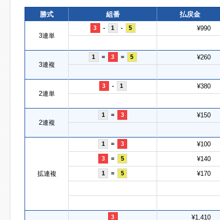
勝式
組番
払戻金
3
-
1
-
5
¥990
3連単
1
=
3
=
5
¥260
3連複
3
-
1
¥380
2連単
1
=
3
¥150
2連複
1
=
3
¥100
3
=
5
¥140
拡連複
1
=
5
¥170
3
¥1,410