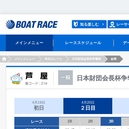
知る楽しむ
レーサ
メインメニュー
レーススケジュール
デ
HOME
メインメニュー
本日のレース
日本財団会長杯争奪戦
結果
日本財団会長杯争
4月19日
4月20日
初日
２日目
レース
1R
2R
3R