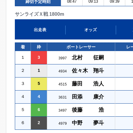
締切予定時刻
08:47
09:13
09:39
1
サンライズＸ戦 1800m
出走表
オッズ
着
枠
ボートレーサー
レ
北村 征嗣
１
3
3997
佐々木 翔斗
２
1
4934
藤田 浩人
３
5
4515
田添 康介
４
4
3631
後藤 浩
５
6
3497
中野 夢斗
６
2
4979