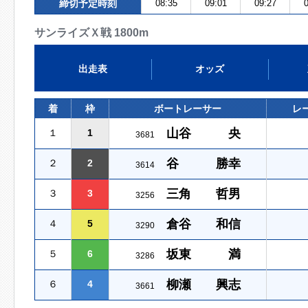
締切予定時刻
08:35
09:01
09:27
0
サンライズＸ戦 1800m
出走表
オッズ
着
枠
ボートレーサー
レ
山谷 央
１
1
3681
谷 勝幸
２
2
3614
三角 哲男
３
3
3256
倉谷 和信
４
5
3290
坂東 満
５
6
3286
柳瀬 興志
６
4
3661