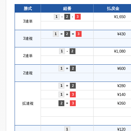
勝式
組番
払戻金
1
-
2
-
3
¥1,650
3連単
1
=
2
=
3
¥430
3連複
1
-
2
¥1,080
2連単
1
=
2
¥600
2連複
1
=
2
¥280
1
=
3
¥140
拡連複
2
=
3
¥260
1
¥120