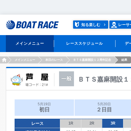
知る楽しむ
レーサ
メインメニュー
レーススケジュール
デ
HOME
メインメニュー
本日のレース
ＢＴＳ嘉麻開設１２周年記念
結果
ＢＴＳ嘉麻開設１
5月19日
5月20日
初日
２日目
レース
1R
2R
3R