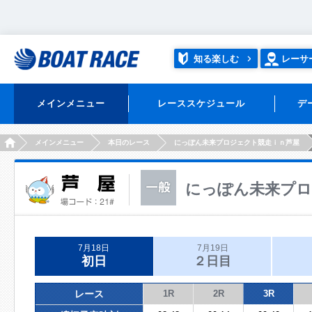
知る楽しむ
レーサ
メインメニュー
レーススケジュール
デ
HOME
メインメニュー
本日のレース
にっぽん未来プロジェクト競走ｉｎ芦屋
にっぽん未来プロ
7月18日
7月19日
初日
２日目
レース
1R
2R
3R