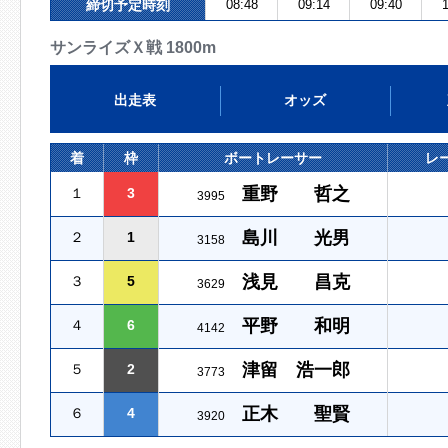
締切予定時刻
08:48
09:14
09:40
1
サンライズＸ戦 1800m
出走表
オッズ
着
枠
ボートレーサー
レ
重野 哲之
１
3
3995
島川 光男
２
1
3158
浅見 昌克
３
5
3629
平野 和明
４
6
4142
津留 浩一郎
５
2
3773
正木 聖賢
６
4
3920