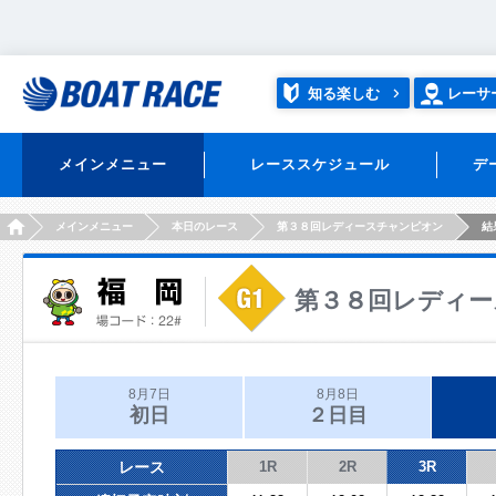
知る楽しむ
レーサ
メインメニュー
レーススケジュール
デ
HOME
メインメニュー
本日のレース
第３８回レディースチャンピオン
結
第３８回レディー
8月7日
8月8日
初日
２日目
レース
1R
2R
3R