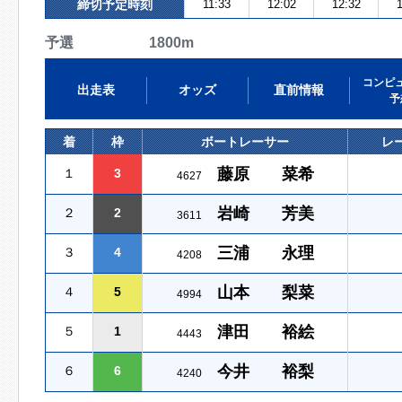
締切予定時刻
11:33
12:02
12:32
1
予選 1800m
コンピ
出走表
オッズ
直前情報
予
着
枠
ボートレーサー
レ
藤原 菜希
１
3
4627
岩崎 芳美
２
2
3611
三浦 永理
３
4
4208
山本 梨菜
４
5
4994
津田 裕絵
５
1
4443
今井 裕梨
６
6
4240