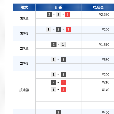
勝式
組番
払戻金
2
-
1
-
3
¥2,360
3連単
1
=
2
=
3
¥290
3連複
2
-
1
¥1,570
2連単
1
=
2
¥530
2連複
1
=
2
¥200
2
=
3
¥210
拡連複
1
=
3
¥140
2
¥490