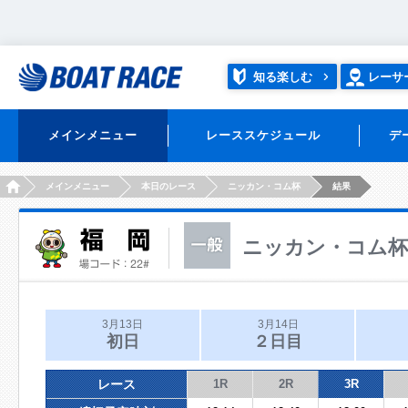
知る楽しむ
レーサ
メインメニュー
レーススケジュール
デ
HOME
メインメニュー
本日のレース
ニッカン・コム杯
結果
ニッカン・コム杯
3月13日
3月14日
初日
２日目
レース
1R
2R
3R