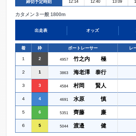
締切予定時刻
12:14
12:40
13:09
1
カタメン３一般 1800m
出走表
オッズ
着
枠
ボートレーサー
レ
竹之内 極
１
2
4957
海老澤 泰行
２
1
3863
村岡 賢人
３
3
4584
水原 慎
４
4
4691
齊藤 廉
５
6
5351
渡邉 健
６
5
5044