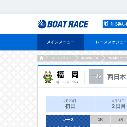
知る楽し
メインメニュー
レーススケジュ
HOME
メインメニュー
本日のレース
西日本スポー
西日本
4月23日
4月24日
初日
２日目
レース
1R
2R