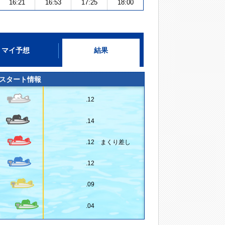
16:21
16:53
17:25
18:00
マイ予想
結果
スタート情報
.12
.14
.12 まくり差し
.12
.09
.04