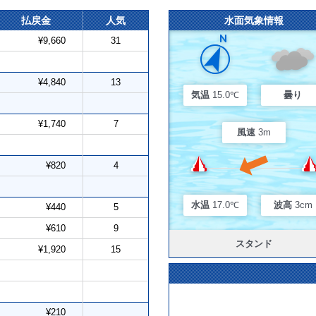
払戻金
人気
水面気象情報
¥9,660
31
¥4,840
13
気温
15.0℃
曇り
¥1,740
7
風速
3m
¥820
4
水温
17.0℃
波高
3cm
¥440
5
¥610
9
スタンド
¥1,920
15
¥210