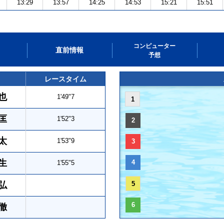
13:29
13:57
14:25
14:53
15:21
15:51
コンピューター
直前情報
予想
レースタイム
也
1'49"7
1
匡
1'52"3
2
太
1'53"9
3
生
4
1'55"5
弘
5
6
徹