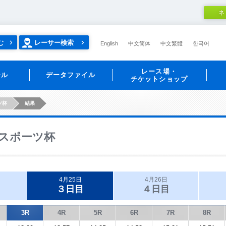
ネ
む
レーサー検索
English
中文简体
中文繁體
한국어
レース場・
ール
データファイル
チケットショップ
ツ杯
結果
スポーツ杯
4月25日
4月26日
３日目
４日目
3R
4R
5R
6R
7R
8R