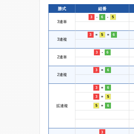
勝式
組番
3
-
6
-
5
3連単
3
=
5
=
6
3連複
3
-
6
2連単
3
=
6
2連複
3
=
6
3
=
5
拡連複
5
=
6
3