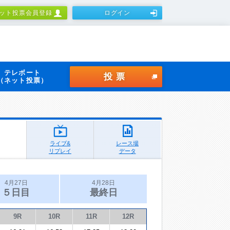
ット投票会員登録
ログイン
テレボート
投票
（ネット投票）
ライブ&
レース場
リプレイ
データ
4月27日
4月28日
５日目
最終日
9R
10R
11R
12R