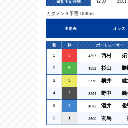
締切予定時刻
12:33
13:01
カタメン３予選 1800m
出走表
オッズ
着
枠
ボートレーサー
西村 拓
１
3
4397
杉山 勝
２
6
4552
横井 健
３
5
3776
野中 義
４
2
3294
酒井 俊
５
4
4692
玄馬 
６
1
3600