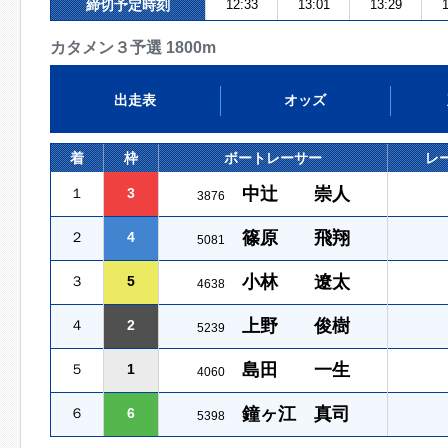
締切予定時刻
12:33
13:01
13:29
1
カタメン３予選 1800m
出走表
オッズ
着
枠
ボートレーサー
レ
中辻 崇人
１
3
3876
篠原 飛翔
２
4
5081
小林 遼太
３
5
4638
上野 俊樹
４
2
5239
島田 一生
５
1
4060
鐘ヶ江 真司
６
6
5398