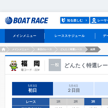
知る楽しむ
レーサ
メインメニュー
レーススケジュール
デ
HOME
メインメニュー
本日のレース
どんたく特選レース
結果
どんたく特選レー
5月3日
5月4日
初日
２日目
レース
1R
2R
3R