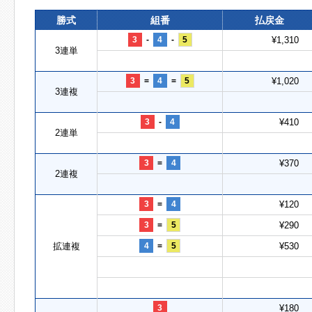
勝式
組番
払戻金
3
-
4
-
5
¥1,310
3連単
3
=
4
=
5
¥1,020
3連複
3
-
4
¥410
2連単
3
=
4
¥370
2連複
3
=
4
¥120
3
=
5
¥290
拡連複
4
=
5
¥530
3
¥180