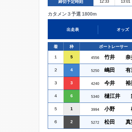
締切予定時刻
12:33
13:01
カタメン３予選 1800m
出走表
オッズ
着
枠
ボートレーサー
竹井 奈
１
5
4556
嶋田 有
２
4
5250
今井 裕
３
3
4240
樋江井 
４
6
5340
小野 
５
1
3994
松田 真
６
2
5272