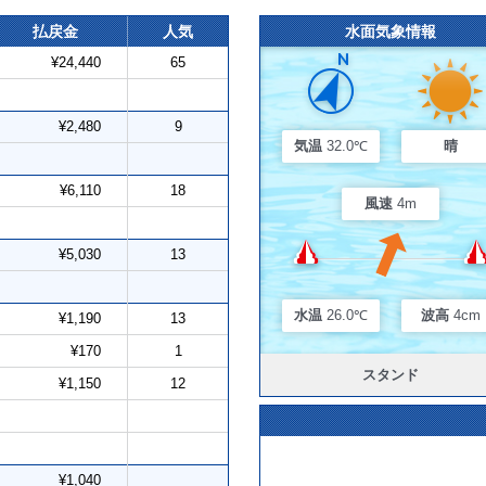
払戻金
人気
水面気象情報
¥24,440
65
¥2,480
9
気温
32.0℃
晴
¥6,110
18
風速
4m
¥5,030
13
水温
26.0℃
波高
4cm
¥1,190
13
¥170
1
スタンド
¥1,150
12
¥1,040