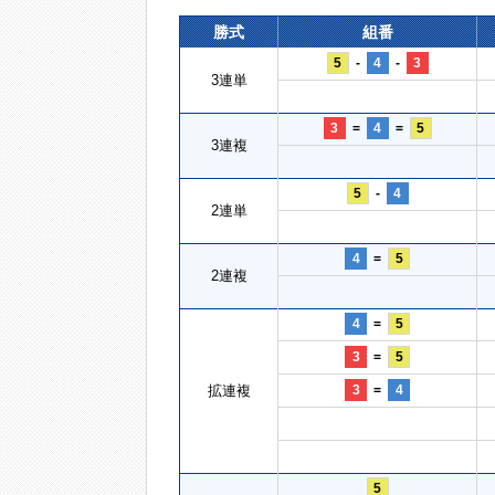
勝式
組番
5
-
4
-
3
3連単
3
=
4
=
5
3連複
5
-
4
2連単
4
=
5
2連複
4
=
5
3
=
5
拡連複
3
=
4
5