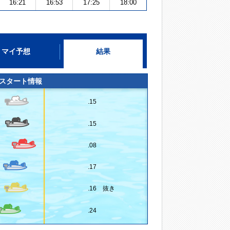
16:21
16:53
17:25
18:00
マイ予想
結果
スタート情報
.15
.15
.08
.17
.16 抜き
.24