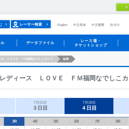
ネ
む
レーサー検索
English
中文简体
中文繁體
한국어
レース場・
ール
データファイル
チケットショップ
ース ＬＯＶＥ ＦＭ福岡なでしこカップ
結果
レディース ＬＯＶＥ ＦＭ福岡なでしこカ
7月15日
7月16日
３日目
４日目
3R
4R
5R
6R
7R
8R