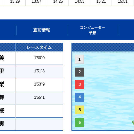
13:29
13:57
14:25
14:53
15:21
15:51
コンピューター
直前情報
予想
レースタイム
美
1'50"0
1
里
1'51"8
2
梨
1'53"9
3
舞
4
1'55"1
桜
5
6
実