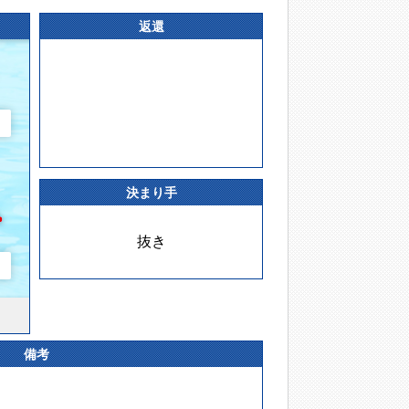
返還
決まり手
抜き
備考