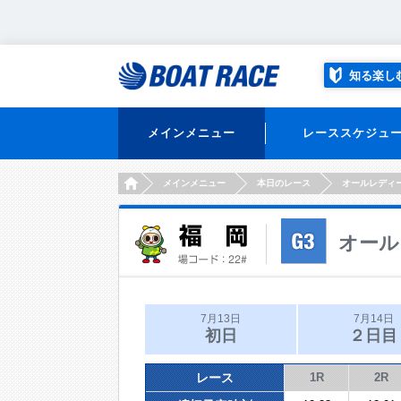
知る楽し
メインメニュー
レーススケジュ
HOME
メインメニュー
本日のレース
オールレディ
オール
7月13日
7月14日
初日
２日目
レース
1R
2R