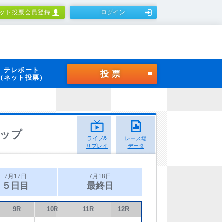
ット投票会員登録
ログイン
テレボート
投票
（ネット投票）
ップ
ライブ&
レース場
リプレイ
データ
7月17日
7月18日
５日目
最終日
9R
10R
11R
12R