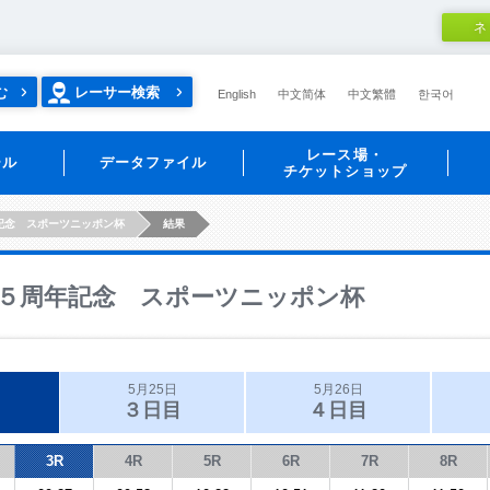
ネ
む
レーサー検索
English
中文简体
中文繁體
한국어
レース場・
ール
データファイル
チケットショップ
記念 スポーツニッポン杯
結果
５周年記念 スポーツニッポン杯
5月25日
5月26日
３日目
４日目
3R
4R
5R
6R
7R
8R