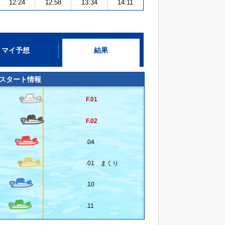
12:24
12:58
13:34
14:11
マイ予想
結果
スタート情報
F.01
F.02
.04
.01 まくり
.10
.11