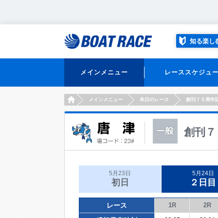
知る楽し
メインメニュー
レーススケジュ
HOME
メインメニュー
本日のレース
創刊７５周年
創刊７
5月23日
5月24日
初日
２日目
レース
1R
2R