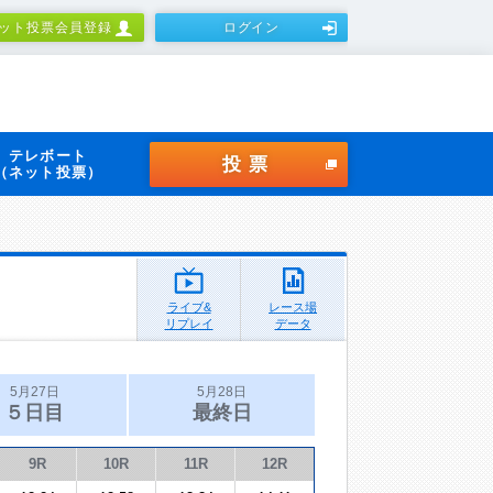
ット投票会員登録
ログイン
テレボート
投票
（ネット投票）
ライブ&
レース場
リプレイ
データ
5月27日
5月28日
５日目
最終日
9R
10R
11R
12R