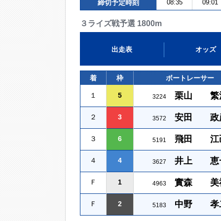
締切予定時刻
08:35
09:01
３ライズ戦予選 1800m
出走表
オッズ
着
枠
ボートレーサー
栗山 繁
１
5
3224
安田 政
２
3
3572
飛田 江
３
6
5191
井上 恵
４
4
3627
實森 美
Ｆ
1
4963
中野 孝
Ｆ
2
5183