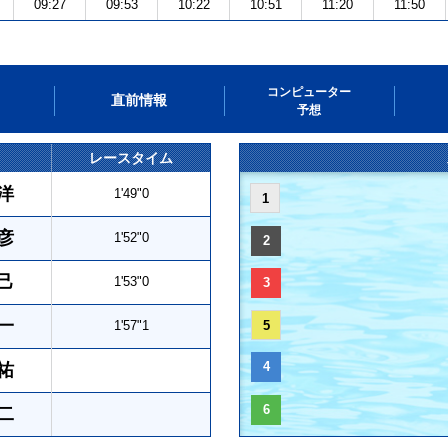
09:27
09:53
10:22
10:51
11:20
11:50
コンピューター
直前情報
予想
レースタイム
洋
1'49"0
1
彦
1'52"0
2
己
1'53"0
3
一
1'57"1
5
4
祐
6
二