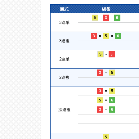
勝式
組番
5
-
3
-
6
3連単
3
=
5
=
6
3連複
5
-
3
2連単
3
=
5
2連複
3
=
5
5
=
6
拡連複
3
=
6
5