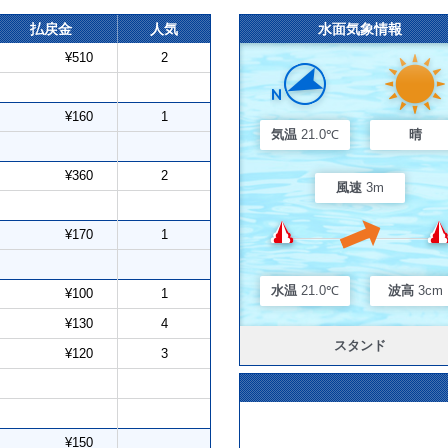
払戻金
人気
水面気象情報
¥510
2
¥160
1
気温
21.0℃
晴
¥360
2
風速
3m
¥170
1
水温
21.0℃
波高
3cm
¥100
1
¥130
4
スタンド
¥120
3
¥150