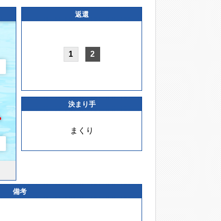
返還
1
2
決まり手
まくり
備考