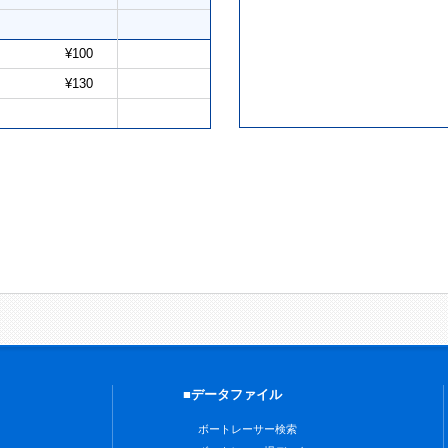
¥100
¥130
■データファイル
ボートレーサー検索