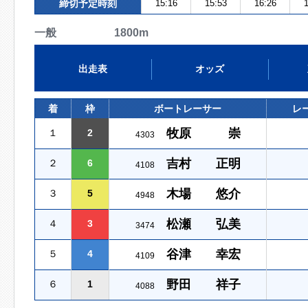
締切予定時刻
15:16
15:53
16:26
1
一般 1800m
出走表
オッズ
着
枠
ボートレーサー
レ
牧原 崇
１
2
4303
吉村 正明
２
6
4108
木場 悠介
３
5
4948
松瀬 弘美
４
3
3474
谷津 幸宏
５
4
4109
野田 祥子
６
1
4088