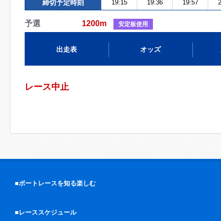
締切予定時刻
19:15
19:36
19:57
2
予選
1200m
安定板使用
出走表
オッズ
レース中止
■ボートレースを知る楽しむ
■レーススケジュール