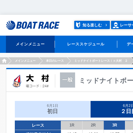
知る楽しむ
レーサ
メインメニュー
レーススケジュール
デ
HOME
メインメニュー
本日のレース
ミッドナイトボートレースｉｎ大村 ２
ミッドナイトボー
6月1日
6月2
初日
２日
レース
1R
2R
3R