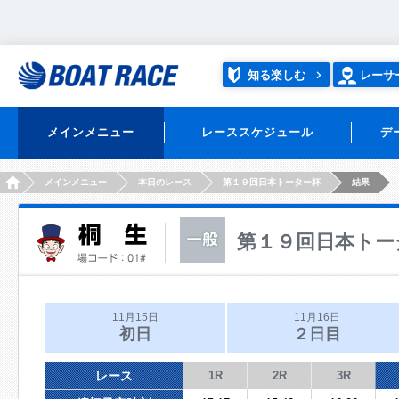
知る楽しむ
レーサ
メインメニュー
レーススケジュール
デ
HOME
メインメニュー
本日のレース
第１９回日本トーター杯
結果
第１９回日本トー
11月15日
11月16日
初日
２日目
レース
1R
2R
3R