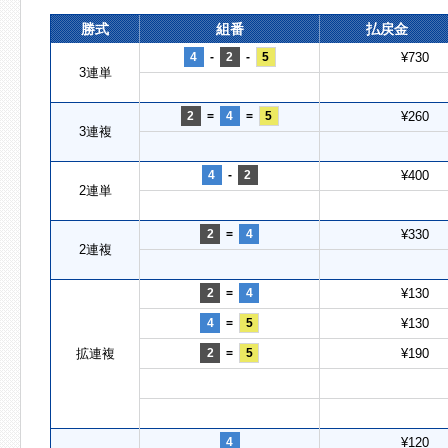
勝式
組番
払戻金
4
-
2
-
5
¥730
3連単
2
=
4
=
5
¥260
3連複
4
-
2
¥400
2連単
2
=
4
¥330
2連複
2
=
4
¥130
4
=
5
¥130
拡連複
2
=
5
¥190
4
¥120