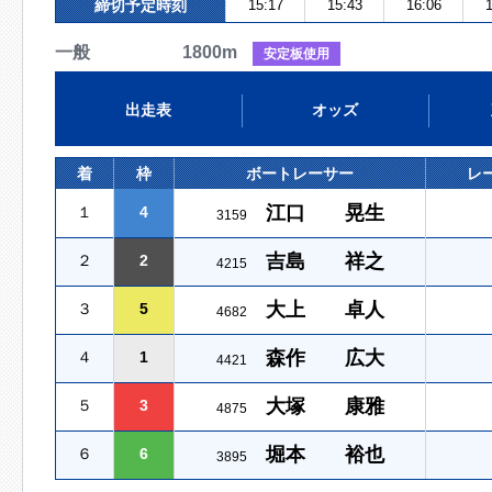
締切予定時刻
15:17
15:43
16:06
1
一般 1800m
安定板使用
出走表
オッズ
着
枠
ボートレーサー
レ
江口 晃生
１
4
3159
吉島 祥之
２
2
4215
大上 卓人
３
5
4682
森作 広大
４
1
4421
大塚 康雅
５
3
4875
堀本 裕也
６
6
3895