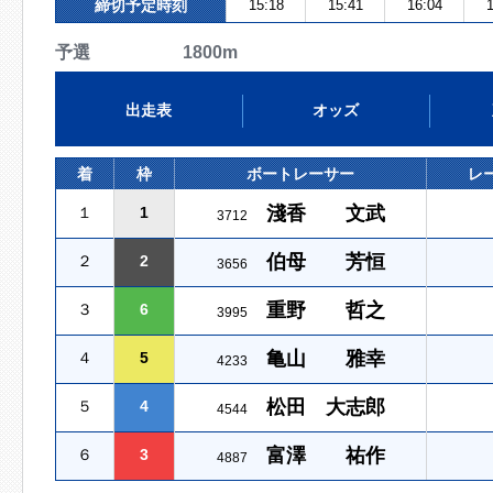
締切予定時刻
15:18
15:41
16:04
1
予選 1800m
出走表
オッズ
着
枠
ボートレーサー
レ
淺香 文武
１
1
3712
伯母 芳恒
２
2
3656
重野 哲之
３
6
3995
亀山 雅幸
４
5
4233
松田 大志郎
５
4
4544
富澤 祐作
６
3
4887