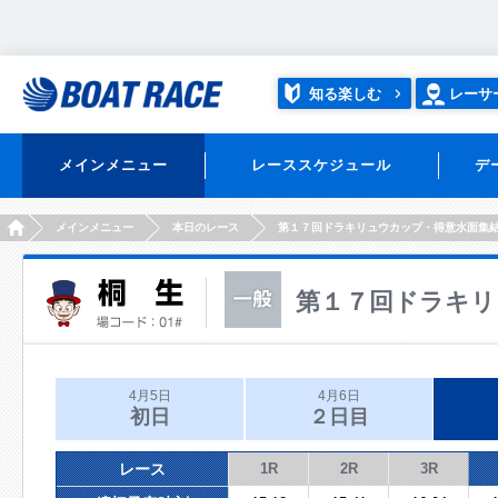
知る楽しむ
レーサ
メインメニュー
レーススケジュール
デ
HOME
メインメニュー
本日のレース
第１７回ドラキリュウカップ・得意水面集
第１７回ドラキリ
4月5日
4月6日
初日
２日目
レース
1R
2R
3R