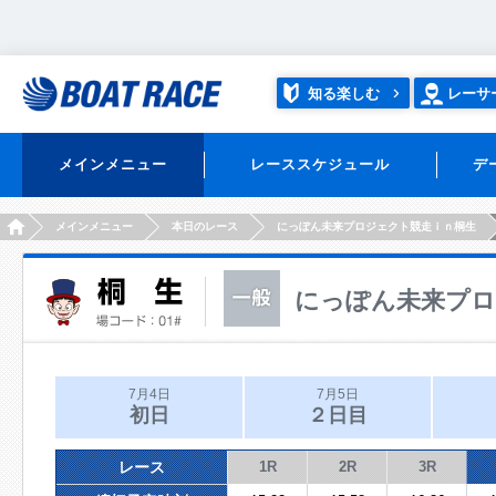
知る楽しむ
レーサ
メインメニュー
レーススケジュール
デ
HOME
メインメニュー
本日のレース
にっぽん未来プロジェクト競走ｉｎ桐生
にっぽん未来プロ
7月4日
7月5日
初日
２日目
レース
1R
2R
3R