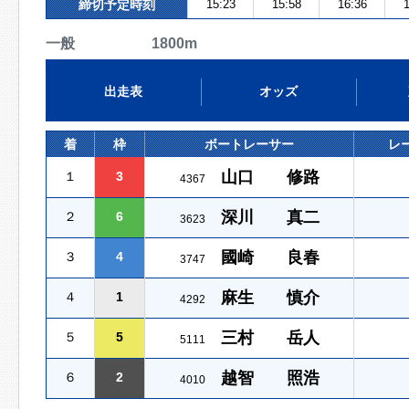
締切予定時刻
15:23
15:58
16:36
1
一般 1800m
出走表
オッズ
着
枠
ボートレーサー
レ
山口 修路
１
3
4367
深川 真二
２
6
3623
國崎 良春
３
4
3747
麻生 慎介
４
1
4292
三村 岳人
５
5
5111
越智 照浩
６
2
4010