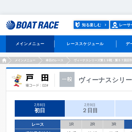
知る楽しむ
レーサ
メインメニュー
レーススケジュール
デ
HOME
メインメニュー
本日のレース
ヴィーナスシリーズ第１９戦・第５７回日
ヴィーナスシリー
2月8日
2月9日
初日
２日目
レース
1R
2R
3R