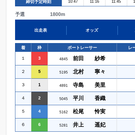
締切予定時刻
10:47
11:16
11:45
1
予選 1800m
出走表
オッズ
着
枠
ボートレーサー
レ
前田 紗希
１
3
4845
北村 寧々
２
5
5195
寺島 美里
３
1
4891
平川 香織
４
2
5045
松尾 怜実
５
4
5162
井上 遥妃
６
6
5281