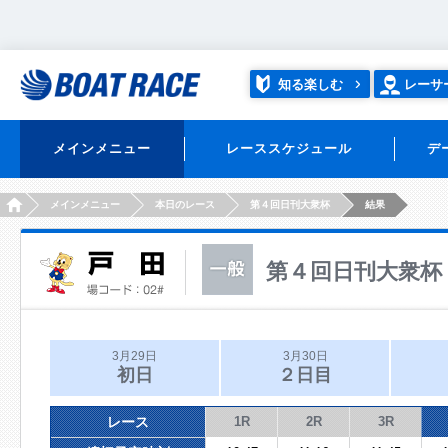
知る楽しむ
レーサ
メインメニュー
レーススケジュール
デ
HOME
メインメニュー
本日のレース
第４回日刊大衆杯
結果
第４回日刊大衆杯
3月29日
3月30日
初日
２日目
レース
1R
2R
3R