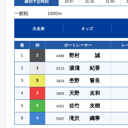
締切予定時刻
10:47
11:16
11:45
1
一般戦 1800m
出走表
オッズ
着
枠
ボートレーサー
レ
野村 誠
１
2
4486
湯淺 紀香
２
1
5213
杢野 誓良
３
5
3929
天野 友和
４
3
3905
佐竹 友樹
５
6
4201
滝沢 織寧
６
4
5287