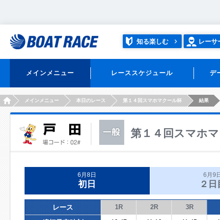
知る楽しむ
レーサ
メインメニュー
レーススケジュール
デ
HOME
メインメニュー
本日のレース
第１４回スマホマクール杯
結果
第１４回スマホマ
6月8日
6月9
初日
２日
レース
1R
2R
3R