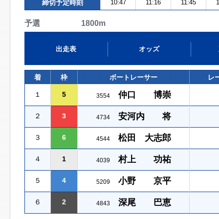
締切予定時刻
10:47
11:16
11:45
1
予選 1800m
出走表
オッズ
着
枠
ボートレーサー
レ
仲口 博崇
１
5
3554
安河内 将
２
3
4734
松田 大志郎
３
6
4544
村上 功祐
４
1
4039
小野 京平
５
4
5209
深尾 巴恵
６
2
4843