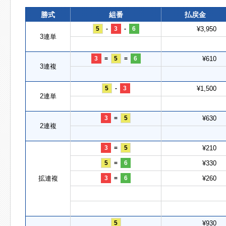
勝式
組番
払戻金
5
-
3
-
6
¥3,950
3連単
3
=
5
=
6
¥610
3連複
5
-
3
¥1,500
2連単
3
=
5
¥630
2連複
3
=
5
¥210
5
=
6
¥330
拡連複
3
=
6
¥260
5
¥930