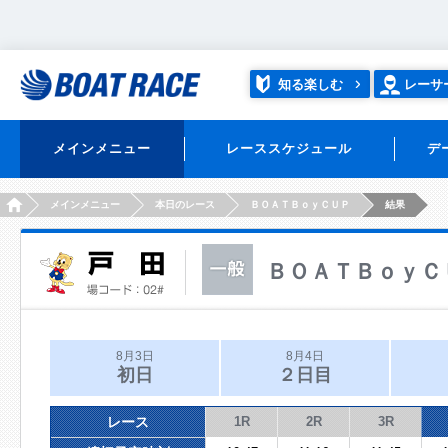
知る楽しむ
レーサ
メインメニュー
レーススケジュール
デ
HOME
メインメニュー
本日のレース
ＢＯＡＴＢｏｙＣＵＰ
結果
ＢＯＡＴＢｏｙＣ
8月3日
8月4日
初日
２日目
レース
1R
2R
3R