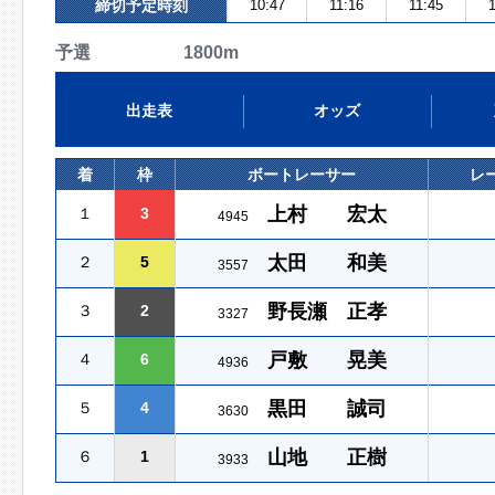
締切予定時刻
10:47
11:16
11:45
1
予選 1800m
出走表
オッズ
着
枠
ボートレーサー
レ
上村 宏太
１
3
4945
太田 和美
２
5
3557
野長瀬 正孝
３
2
3327
戸敷 晃美
４
6
4936
黒田 誠司
５
4
3630
山地 正樹
６
1
3933