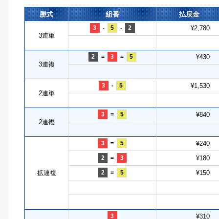
勝式
組番
払戻金
3
-
5
-
2
¥2,780
3連単
2
=
3
=
5
¥430
3連複
3
-
5
¥1,530
2連単
3
=
5
¥840
2連複
3
=
5
¥240
2
=
3
¥180
拡連複
2
=
5
¥150
3
¥310