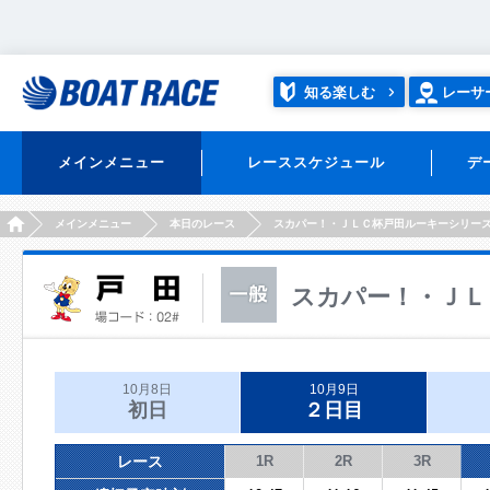
知る楽しむ
レーサ
メインメニュー
レーススケジュール
デ
HOME
メインメニュー
本日のレース
スカパー！・ＪＬＣ杯戸田ルーキーシリー
スカパー！・ＪＬ
10月8日
10月9日
初日
２日目
レース
1R
2R
3R