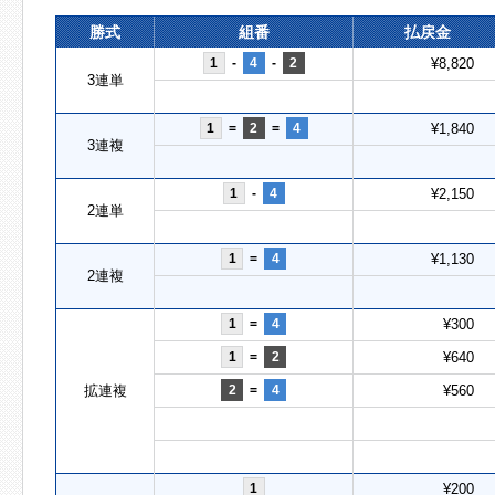
勝式
組番
払戻金
1
-
4
-
2
¥8,820
3連単
1
=
2
=
4
¥1,840
3連複
1
-
4
¥2,150
2連単
1
=
4
¥1,130
2連複
1
=
4
¥300
1
=
2
¥640
拡連複
2
=
4
¥560
1
¥200