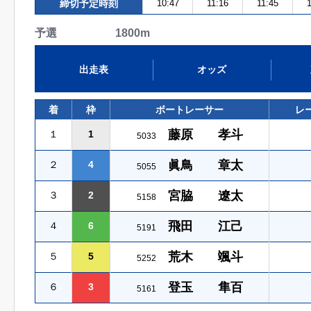
締切予定時刻
10:47
11:16
11:45
1
予選 1800m
出走表
オッズ
着
枠
ボートレーサー
レ
藤原 孝斗
１
1
5033
眞鳥 章太
２
4
5055
宮脇 遼太
３
2
5158
飛田 江己
４
6
5191
荒木 颯斗
５
5
5252
登玉 隼百
６
3
5161