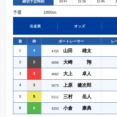
締切予定時刻
10:47
11:16
11:45
1
予選 1800m
出走表
オッズ
着
枠
ボートレーサー
レ
山田 雄太
１
4
4150
大崎 翔
２
2
4656
大上 卓人
３
3
4682
上原 健次郎
４
1
5073
三村 岳人
５
5
5111
小倉 康典
６
6
4203