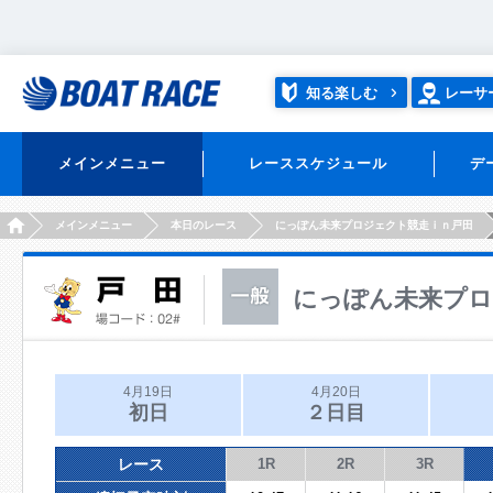
知る楽しむ
レーサ
メインメニュー
レーススケジュール
デ
HOME
メインメニュー
本日のレース
にっぽん未来プロジェクト競走ｉｎ戸田
にっぽん未来プロ
4月19日
4月20日
初日
２日目
レース
1R
2R
3R