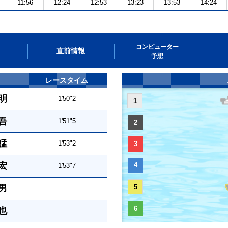
11:56
12:24
12:53
13:23
13:53
14:24
コンピューター
直前情報
予想
レースタイム
明
1'50"2
1
吾
1'51"5
2
猛
1'53"2
3
宏
4
1'53"7
男
5
6
也