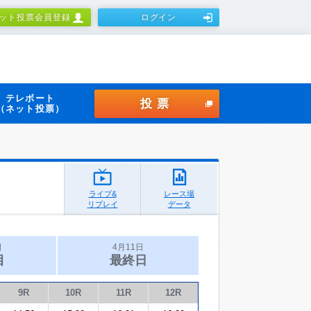
ット投票会員登録
ログイン
テレボート
投票
（ネット投票）
ライブ&
レース場
リプレイ
データ
日
4月11日
目
最終日
9R
10R
11R
12R