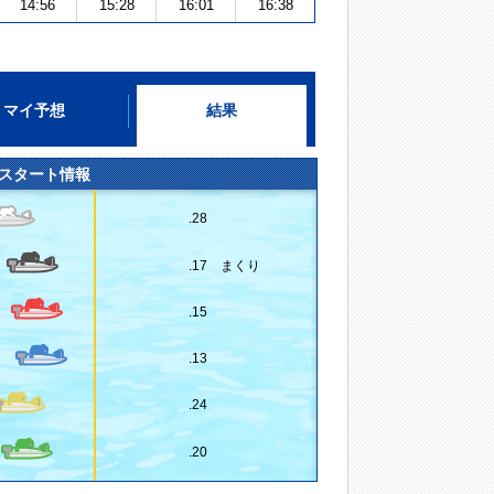
14:56
15:28
16:01
16:38
マイ予想
結果
スタート情報
.28
.17 まくり
.15
.13
.24
.20