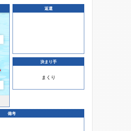
返還
決まり手
まくり
備考