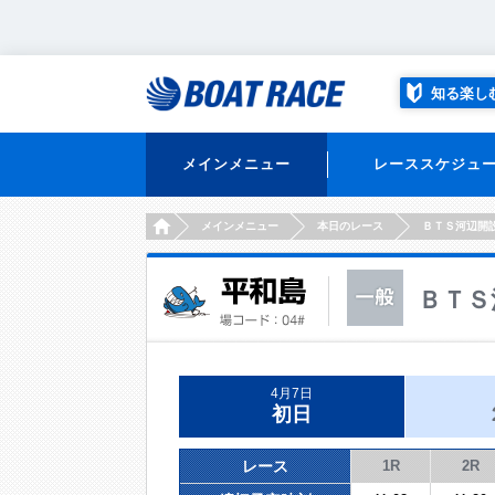
知る楽し
メインメニュー
レーススケジュ
HOME
メインメニュー
本日のレース
ＢＴＳ河辺開
ＢＴＳ
4月7日
初日
レース
1R
2R