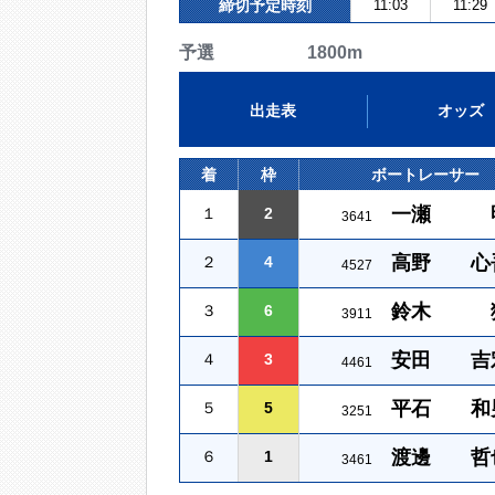
締切予定時刻
11:03
11:29
予選 1800m
出走表
オッズ
着
枠
ボートレーサー
一瀬 
１
2
3641
高野 心
２
4
4527
鈴木 
３
6
3911
安田 吉
４
3
4461
平石 和
５
5
3251
渡邊 哲
６
1
3461