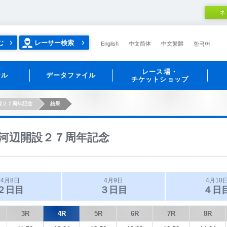
ネ
む
レーサー検索
English
中文简体
中文繁體
한국어
レース場・
ール
データファイル
チケットショップ
設２７周年記念
結果
河辺開設２７周年記念
4月8日
4月9日
4月10
２日目
３日目
４日
3R
4R
5R
6R
7R
8R