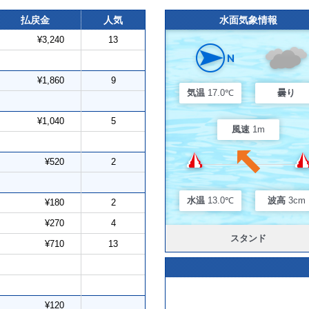
払戻金
人気
水面気象情報
¥3,240
13
¥1,860
9
気温
17.0℃
曇り
¥1,040
5
風速
1m
¥520
2
水温
13.0℃
波高
3cm
¥180
2
¥270
4
スタンド
¥710
13
¥120