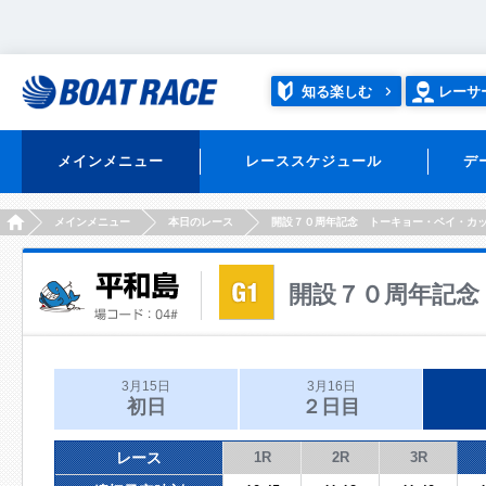
知る楽しむ
レーサ
メインメニュー
レーススケジュール
デ
HOME
メインメニュー
本日のレース
開設７０周年記念 トーキョー・ベイ・カ
開設７０周年記念
3月15日
3月16日
初日
２日目
レース
1R
2R
3R