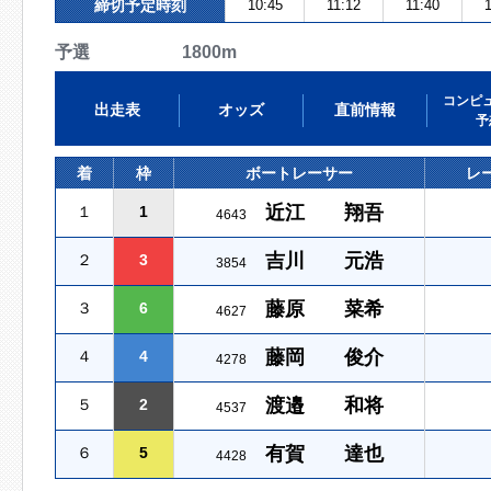
締切予定時刻
10:45
11:12
11:40
1
予選 1800m
コンピ
出走表
オッズ
直前情報
予
着
枠
ボートレーサー
レ
近江 翔吾
１
1
4643
吉川 元浩
２
3
3854
藤原 菜希
３
6
4627
藤岡 俊介
４
4
4278
渡邉 和将
５
2
4537
有賀 達也
６
5
4428