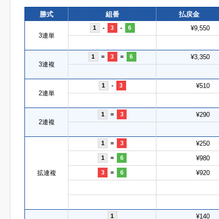
勝式
組番
払戻金
1
-
3
-
6
¥9,550
3連単
1
=
3
=
6
¥3,350
3連複
1
-
3
¥510
2連単
1
=
3
¥290
2連複
1
=
3
¥250
1
=
6
¥980
拡連複
3
=
6
¥920
1
¥140