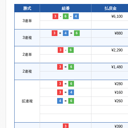
勝式
組番
払戻金
3
-
6
-
4
¥6,100
3連単
3
=
4
=
6
¥880
3連複
3
-
6
¥2,290
2連単
3
=
6
¥1,480
2連複
3
=
6
¥280
3
=
4
¥160
拡連複
4
=
6
¥260
3
¥390