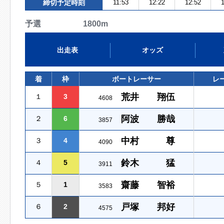
締切予定時刻
11:53
12:22
12:52
1
予選 1800m
出走表
オッズ
着
枠
ボートレーサー
レ
荒井 翔伍
１
3
4608
阿波 勝哉
２
6
3857
中村 尊
３
4
4090
鈴木 猛
４
5
3911
齋藤 智裕
５
1
3583
戸塚 邦好
６
2
4575