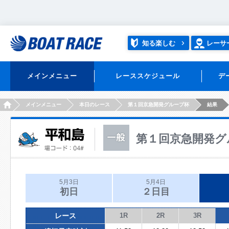
知る楽しむ
レーサ
メインメニュー
レーススケジュール
デ
HOME
メインメニュー
本日のレース
第１回京急開発グループ杯
結果
第１回京急開発グ
5月3日
5月4日
初日
２日目
レース
1R
2R
3R