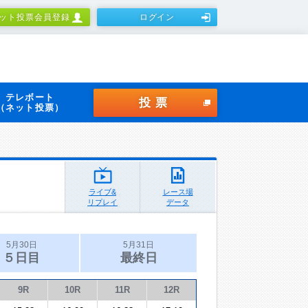
ット投票会員登録
ログイン
テレボート
投票
（ネット投票）
ライブ&
レース場
リプレイ
データ
5月30日
5月31日
５日目
最終日
9R
10R
11R
12R