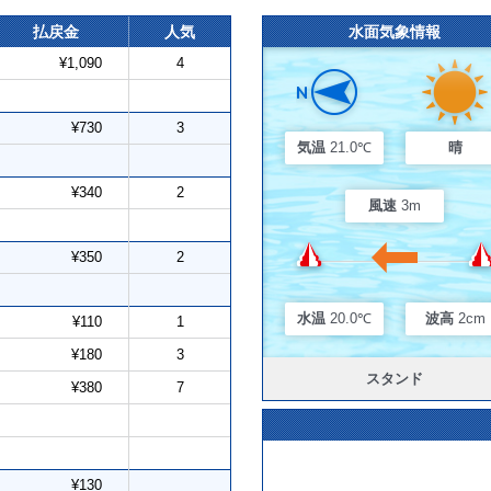
払戻金
人気
水面気象情報
¥1,090
4
¥730
3
気温
21.0℃
晴
¥340
2
風速
3m
¥350
2
水温
20.0℃
波高
2cm
¥110
1
¥180
3
スタンド
¥380
7
¥130