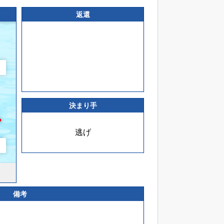
返還
決まり手
逃げ
備考