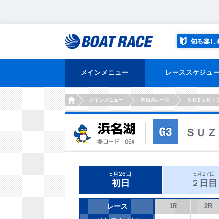
知る楽し
メインメニュー
レーススケジュ
HOME
メインメニュー
本日のレース
ＳＵＺＵＫＩ
ＳＵＺ
5月26日
5月27日
初日
２日目
レース
1R
2R