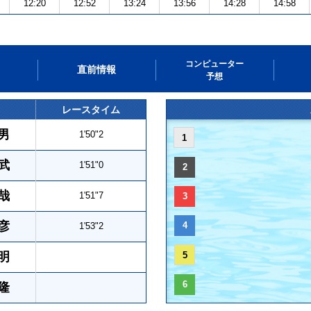
12:20
12:52
13:24
13:56
14:28
14:58
コンピューター
直前情報
予想
レースタイム
男
1'50"2
1
武
1'51"0
2
哉
1'51"7
3
彦
4
1'53"2
明
5
6
隆