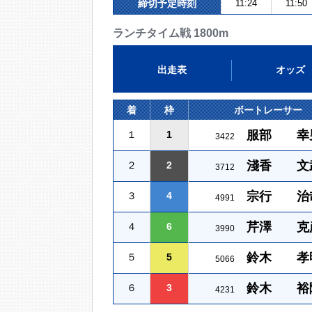
締切予定時刻
11:24
11:50
ランチタイム戦 1800m
出走表
オッズ
着
枠
ボートレーサー
服部 幸
１
1
3422
淺香 文
２
2
3712
宗行 治
３
4
4991
芹澤 克
４
6
3990
鈴木 孝
５
5
5066
鈴木 裕
６
3
4231