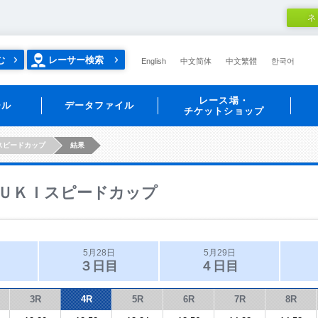
ネ
む
レーサー検索
English
中文简体
中文繁體
한국어
レース場・
ール
データファイル
チケットショップ
スピードカップ
結果
ＵＫＩスピードカップ
5月28日
5月29日
３日目
４日目
3R
4R
5R
6R
7R
8R