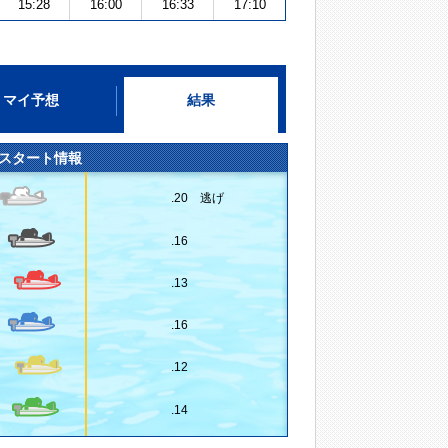
15:28
16:00
16:33
17:10
マイ予想
結果
スタート情報
.20 逃げ
.16
.13
.16
.12
.14