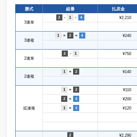
勝式
組番
払戻金
2
-
1
-
4
¥2,210
3連単
1
=
2
=
4
¥240
3連複
2
-
1
¥750
2連単
1
=
2
¥140
2連複
1
=
2
¥110
2
=
4
¥200
拡連複
1
=
4
¥120
2
¥2,290