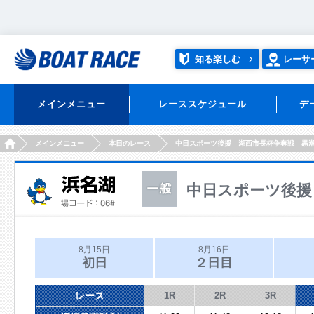
知る楽しむ
レーサ
メインメニュー
レーススケジュール
デ
HOME
メインメニュー
本日のレース
中日スポーツ後援 湖西市長杯争奪戦 黒
中日スポーツ後援
8月15日
8月16日
初日
２日目
レース
1R
2R
3R