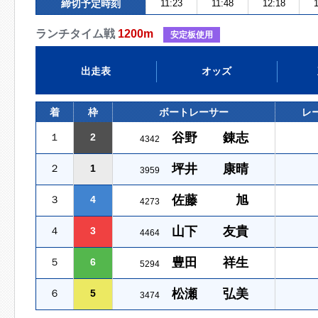
締切予定時刻
11:23
11:48
12:18
1
ランチタイム戦
1200m
安定板使用
出走表
オッズ
着
枠
ボートレーサー
レ
谷野 錬志
１
2
4342
坪井 康晴
２
1
3959
佐藤 旭
３
4
4273
山下 友貴
４
3
4464
豊田 祥生
５
6
5294
松瀬 弘美
６
5
3474