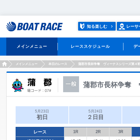
知る楽しむ
レーサ
メインメニュー
レーススケジュール
デ
HOME
メインメニュー
本日のレース
蒲郡市長杯争奪 ヴィーナスシリーズ第４
蒲郡市長杯争奪 
5月23日
5月24日
初日
２日目
レース
1R
2R
3R