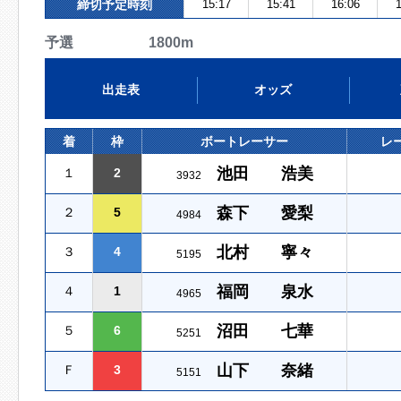
締切予定時刻
15:17
15:41
16:06
1
予選 1800m
出走表
オッズ
着
枠
ボートレーサー
レ
池田 浩美
１
2
3932
森下 愛梨
２
5
4984
北村 寧々
３
4
5195
福岡 泉水
４
1
4965
沼田 七華
５
6
5251
山下 奈緒
Ｆ
3
5151