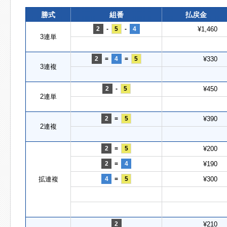
勝式
組番
払戻金
2
-
5
-
4
¥1,460
3連単
2
=
4
=
5
¥330
3連複
2
-
5
¥450
2連単
2
=
5
¥390
2連複
2
=
5
¥200
2
=
4
¥190
拡連複
4
=
5
¥300
2
¥210